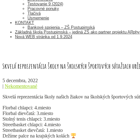
Testovanie 9 (2024)
Pracovné ponuky
Tlačivá
Usmernenie
KONTAKT
Bankové spojenia – ZŠ Postupimská
Základná škola Postupimská – jediná ZŠ ako partner projektu ARp
Nová WEB stránka od 1.9.2024
Skvelá reprezentácia školy na školských športových sútažiach ur
5 decembra, 2022
|
Nekomentované
Skvelá reprezentácia školy našich žiakov na školských športových sú
Florbal chlapci: 4.miesto
Florbal dievčatá: 3.miesto
Stolný tenis chlapci: 3.miesto
Streetbasket chlapci: 4.miesto
Streetbasket dievčatá: 1.miesto
Držíme palce na krajských kolách