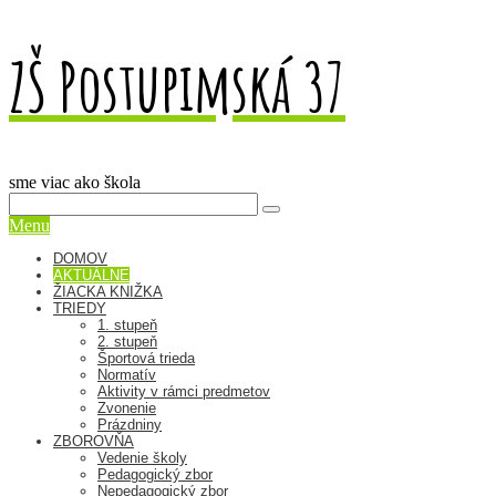
ZŠ Postupimská 37
sme viac ako škola
Menu
DOMOV
AKTUÁLNE
ŽIACKA KNIŽKA
TRIEDY
1. stupeň
2. stupeň
Športová trieda
Normatív
Aktivity v rámci predmetov
Zvonenie
Prázdniny
ZBOROVŇA
Vedenie školy
Pedagogický zbor
Nepedagogický zbor