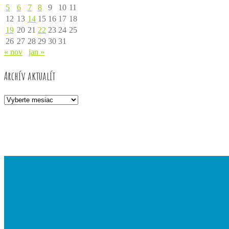
5
6
7
8
9
10
11
12
13
14
15
16
17
18
19
20
21
22
23
24
25
26
27
28
29
30
31
« nov
jan »
Archív aktualít
Archív
aktualít