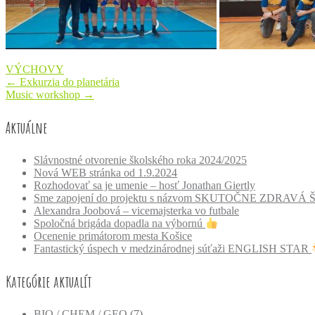
VÝCHOVY
Post
←
Exkurzia do planetária
Music workshop
→
navigation
Aktuálne
Slávnostné otvorenie školského roka 2024/2025
Nová WEB stránka od 1.9.2024
Rozhodovať sa je umenie – hosť Jonathan Giertly
Sme zapojení do projektu s názvom SKUTOČNE ZDRAVÁ
Alexandra Joobová – vicemajsterka vo futbale
Spoločná brigáda dopadla na výbornú
Ocenenie primátorom mesta Košice
Fantastický úspech v medzinárodnej súťaži ENGLISH STAR
Kategórie aktualít
BIO / CHEM / GEO
(7)