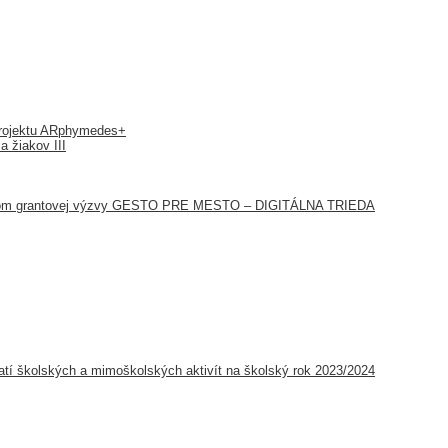
 projektu ARphymedes+
a žiakov III
íťazom grantovej výzvy GESTO PRE MESTO – DIGITÁLNA TRIEDA
tí školských a mimoškolských aktivít na školský rok 2023/2024