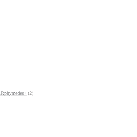
u ARphymedes+
(2)