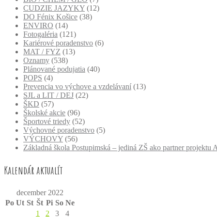
CUDZIE JAZYKY
(12)
DO Fénix Košice
(38)
ENVIRO
(14)
Fotogaléria
(121)
Kariérové poradenstvo
(6)
MAT / FYZ
(13)
Oznamy
(538)
Plánované podujatia
(40)
POPS
(4)
Prevencia vo výchove a vzdelávaní
(13)
SJL a LIT / DEJ
(22)
ŠKD
(57)
Školské akcie
(96)
Športové triedy
(52)
Výchovné poradenstvo
(5)
VÝCHOVY
(56)
Základná škola Postupimská – jediná ZŠ ako partner projekt
Kalendár aktualít
december 2022
Po
Ut
St
Št
Pi
So
Ne
1
2
3
4