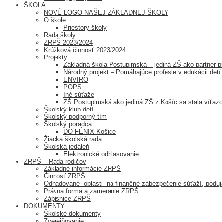
ŠKOLA
NOVÉ LOGO NAŠEJ ZÁKLADNEJ ŠKOLY
O škole
Priestory školy
Rada školy
ZRPŠ 2023/2024
Krúžková činnosť 2023/2024
Projekty
Základná škola Postupimská – jediná ZŠ ako partner
Národný projekt – Pomáhajúce profesie v edukácii detí 
ENVIRO
POPS
Iné súťaže
ZŠ Postupimská ako jediná ZŠ z Košíc sa stala v
Školský klub detí
Školský podporný tím
Školský poradca
DO FÉNIX Košice
Žiacka školská rada
Školská jedáleň
Elektronické odhlasovanie
ZRPŠ – Rada rodičov
Základné informácie ZRPŠ
Činnosť ZRPŠ
Odhadované oblasti na finančné zabezpečenie súťaží, poduja
Právna forma a zameranie ZRPŠ
Zápisnice ZRPŠ
DOKUMENTY
Školské dokumenty
Zverejňovanie