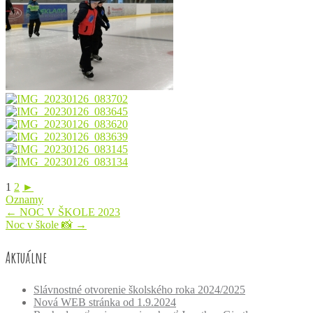
1
2
►
Oznamy
Post
←
NOC V ŠKOLE 2023
Noc v škole 📸
→
navigation
Aktuálne
Slávnostné otvorenie školského roka 2024/2025
Nová WEB stránka od 1.9.2024