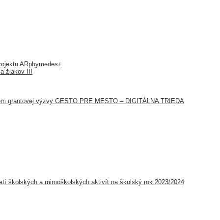
 projektu ARphymedes+
a žiakov III
íťazom grantovej výzvy GESTO PRE MESTO – DIGITÁLNA TRIEDA
tí školských a mimoškolských aktivít na školský rok 2023/2024