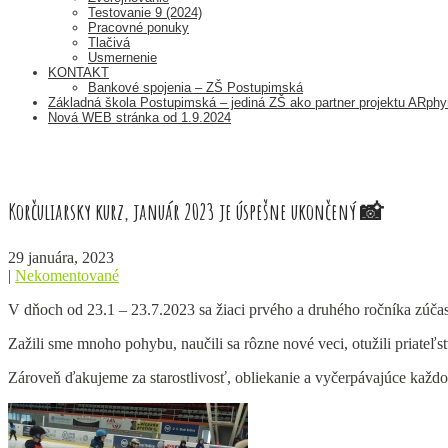
Testovanie 9 (2024)
Pracovné ponuky
Tlačivá
Usmernenie
KONTAKT
Bankové spojenia – ZŠ Postupimská
Základná škola Postupimská – jediná ZŠ ako partner projektu ARp
Nová WEB stránka od 1.9.2024
Korčuliarsky kurz, január 2023 je úspešne ukončený 📸
29 januára, 2023
|
Nekomentované
V dňoch od 23.1 – 23.7.2023 sa žiaci prvého a druhého ročníka zúčas
Zažili sme mnoho pohybu, naučili sa rôzne nové veci, otužili priateľst
Zároveň ďakujeme za starostlivosť, obliekanie a vyčerpávajúce každo