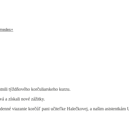
hymedes+
tnili týždňového korčuliarskeho kurzu.
vá a získali nové zážitky.
denné viazanie korčúľ pani učiteľke Halečkovej, a našim asistentkám 