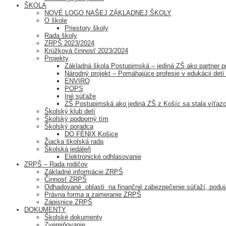
ŠKOLA
NOVÉ LOGO NAŠEJ ZÁKLADNEJ ŠKOLY
O škole
Priestory školy
Rada školy
ZRPŠ 2023/2024
Krúžková činnosť 2023/2024
Projekty
Základná škola Postupimská – jediná ZŠ ako partner
Národný projekt – Pomáhajúce profesie v edukácii detí 
ENVIRO
POPS
Iné súťaže
ZŠ Postupimská ako jediná ZŠ z Košíc sa stala v
Školský klub detí
Školský podporný tím
Školský poradca
DO FÉNIX Košice
Žiacka školská rada
Školská jedáleň
Elektronické odhlasovanie
ZRPŠ – Rada rodičov
Základné informácie ZRPŠ
Činnosť ZRPŠ
Odhadované oblasti na finančné zabezpečenie súťaží, poduja
Právna forma a zameranie ZRPŠ
Zápisnice ZRPŠ
DOKUMENTY
Školské dokumenty
Zverejňovanie