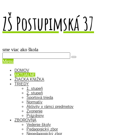
ZŠ Postupimská 37
sme viac ako škola
Menu
DOMOV
AKTUÁLNE
ŽIACKA KNIŽKA
TRIEDY
1. stupeň
2. stupeň
Športová trieda
Normatív
Aktivity v rámci predmetov
Zvonenie
Prázdniny
ZBOROVŇA
Vedenie školy
Pedagogický zbor
Nepedagogický zbor