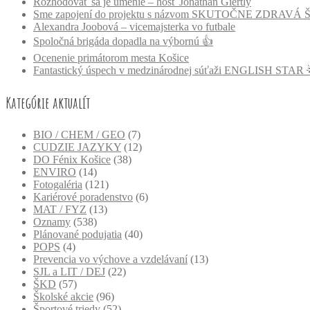
Rozhodovať sa je umenie – hosť Jonathan Giertly
Sme zapojení do projektu s názvom SKUTOČNE ZDRAVÁ
Alexandra Joobová – vicemajsterka vo futbale
Spoločná brigáda dopadla na výbornú 👍
Ocenenie primátorom mesta Košice
Fantastický úspech v medzinárodnej súťaži ENGLISH STAR 
Kategórie aktualít
BIO / CHEM / GEO
(7)
CUDZIE JAZYKY
(12)
DO Fénix Košice
(38)
ENVIRO
(14)
Fotogaléria
(121)
Kariérové poradenstvo
(6)
MAT / FYZ
(13)
Oznamy
(538)
Plánované podujatia
(40)
POPS
(4)
Prevencia vo výchove a vzdelávaní
(13)
SJL a LIT / DEJ
(22)
ŠKD
(57)
Školské akcie
(96)
Športové triedy
(52)