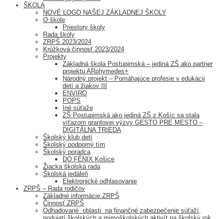
ŠKOLA
NOVÉ LOGO NAŠEJ ZÁKLADNEJ ŠKOLY
O škole
Priestory školy
Rada školy
ZRPŠ 2023/2024
Krúžková činnosť 2023/2024
Projekty
Základná škola Postupimská – jediná ZŠ ako partner
projektu ARphymedes+
Národný projekt – Pomáhajúce profesie v edukácii
detí a žiakov III
ENVIRO
POPS
Iné súťaže
ZŠ Postupimská ako jediná ZŠ z Košíc sa stala
víťazom grantovej výzvy GESTO PRE MESTO –
DIGITÁLNA TRIEDA
Školský klub detí
Školský podporný tím
Školský poradca
DO FÉNIX Košice
Žiacka školská rada
Školská jedáleň
Elektronické odhlasovanie
ZRPŠ – Rada rodičov
Základné informácie ZRPŠ
Činnosť ZRPŠ
Odhadované oblasti na finančné zabezpečenie súťaží,
podujatí školských a mimoškolských aktivít na školský rok