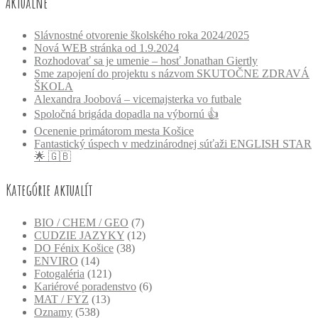
Aktuálne
Slávnostné otvorenie školského roka 2024/2025
Nová WEB stránka od 1.9.2024
Rozhodovať sa je umenie – hosť Jonathan Giertly
Sme zapojení do projektu s názvom SKUTOČNE ZDRAVÁ
ŠKOLA
Alexandra Joobová – vicemajsterka vo futbale
Spoločná brigáda dopadla na výbornú 👍
Ocenenie primátorom mesta Košice
Fantastický úspech v medzinárodnej súťaži ENGLISH STAR
🌟 🇬🇧
Kategórie aktualít
BIO / CHEM / GEO
(7)
CUDZIE JAZYKY
(12)
DO Fénix Košice
(38)
ENVIRO
(14)
Fotogaléria
(121)
Kariérové poradenstvo
(6)
MAT / FYZ
(13)
Oznamy
(538)