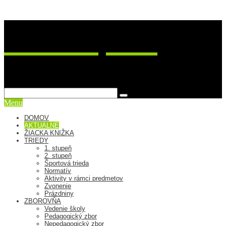
ZŠ Postupimská 37
sme viac ako škola
Menu
DOMOV
AKTUÁLNE
ŽIACKA KNIŽKA
TRIEDY
1. stupeň
2. stupeň
Športová trieda
Normatív
Aktivity v rámci predmetov
Zvonenie
Prázdniny
ZBOROVŇA
Vedenie školy
Pedagogický zbor
Nepedagogický zbor