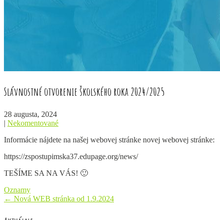
Slávnostné otvorenie školského roka 2024/2025
28 augusta, 2024
|
Nekomentované
Informácie nájdete na našej webovej stránke novej webovej stránke:
https://zspostupimska37.edupage.org/news/
TEŠÍME SA NA VÁS! 🙂
Oznamy
Post
←
Nová WEB stránka od 1.9.2024
navigation