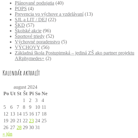
Plánované podujatia
(40)
POPS
(4)
Prevencia vo výchove a vzdelávaní
(13)
SJL a LIT / DEJ
(22)
ŠKD
(57)
Školské akcie
(96)
Športové triedy
(52)
Výchovné poradenstvo
(5)
VÝCHOVY
(56)
Základná škola Postupimská – jediná ZŠ ako partner projektu
ARphymedes+
(2)
Kalendár aktualít
august 2024
Po
Ut
St
Št
Pi
So
Ne
1
2
3
4
5
6
7
8
9
10
11
12
13
14
15
16
17
18
19
20
21
22
23
24
25
26
27
28
29
30
31
« jún