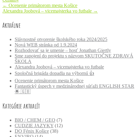
Post
←
Ocenenie primátorom mesta Košice
Alexandra Joobová – vicemajsterka vo futbale
→
navigation
Aktuálne
Slávnostné otvorenie školského roka 2024/2025
Nová WEB stránka od 1.9.2024
Rozhodovať sa je umenie – hosť Jonathan Giertly
Sme zapojení do projektu s názvom SKUTOČNE ZDRAVÁ
ŠKOLA
Alexandra Joobová – vicemajsterka vo futbale
Spoločná brigáda dopadla na výbornú 👍
Ocenenie primátorom mesta Košice
Fantastický úspech v medzinárodnej súťaži ENGLISH STAR
🌟 🇬🇧
Kategórie aktualít
BIO / CHEM / GEO
(7)
CUDZIE JAZYKY
(12)
DO Fénix Košice
(38)
ENVIRO
(14)