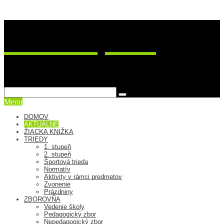
ZŠ Postupimská 37
sme viac ako škola
Menu
DOMOV
AKTUÁLNE
ŽIACKA KNIŽKA
TRIEDY
1. stupeň
2. stupeň
Športová trieda
Normatív
Aktivity v rámci predmetov
Zvonenie
Prázdniny
ZBOROVŇA
Vedenie školy
Pedagogický zbor
Nepedagogický zbor