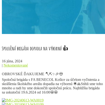
Spoločná brigáda dopadla na výbornú 👍
16 júna, 2024
|
Nekomentované
OBROVSKÉ ĎAKUJEME 🪓⛏️✨🎉😍
Spoločná brigáda s FA BENECOL Košice za účelom vyčistenia a
skrášlenia školského areálu dopadla na výbornú 🌟🙏Stihli sme toho
mnoho a radi by sme dokončili spoločnú prácu. Najbližšia brigáda
sa uskutoční 19.6.2024 od 16:00🤩🤩