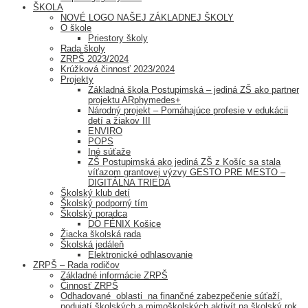
ŠKOLA
NOVÉ LOGO NAŠEJ ZÁKLADNEJ ŠKOLY
O škole
Priestory školy
Rada školy
ZRPŠ 2023/2024
Krúžková činnosť 2023/2024
Projekty
Základná škola Postupimská – jediná ZŠ ako partner
projektu ARphymedes+
Národný projekt – Pomáhajúce profesie v edukácii
detí a žiakov III
ENVIRO
POPS
Iné súťaže
ZŠ Postupimská ako jediná ZŠ z Košíc sa stala
víťazom grantovej výzvy GESTO PRE MESTO –
DIGITÁLNA TRIEDA
Školský klub detí
Školský podporný tím
Školský poradca
DO FÉNIX Košice
Žiacka školská rada
Školská jedáleň
Elektronické odhlasovanie
ZRPŠ – Rada rodičov
Základné informácie ZRPŠ
Činnosť ZRPŠ
Odhadované oblasti na finančné zabezpečenie súťaží,
podujatí školských a mimoškolských aktivít na školský rok