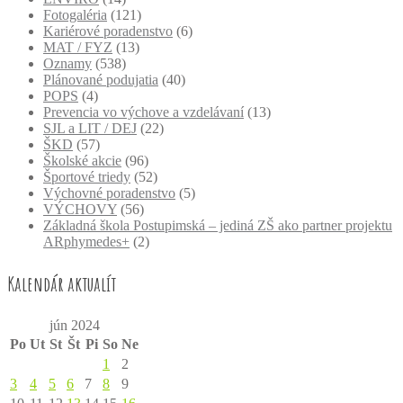
Fotogaléria
(121)
Kariérové poradenstvo
(6)
MAT / FYZ
(13)
Oznamy
(538)
Plánované podujatia
(40)
POPS
(4)
Prevencia vo výchove a vzdelávaní
(13)
SJL a LIT / DEJ
(22)
ŠKD
(57)
Školské akcie
(96)
Športové triedy
(52)
Výchovné poradenstvo
(5)
VÝCHOVY
(56)
Základná škola Postupimská – jediná ZŠ ako partner projektu
ARphymedes+
(2)
Kalendár aktualít
jún 2024
Po
Ut
St
Št
Pi
So
Ne
1
2
3
4
5
6
7
8
9