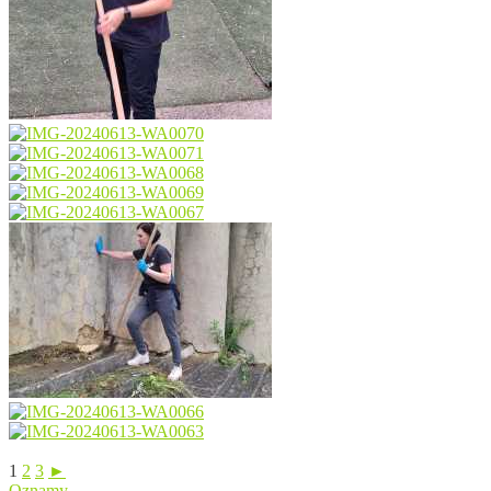
1
2
3
►
Oznamy