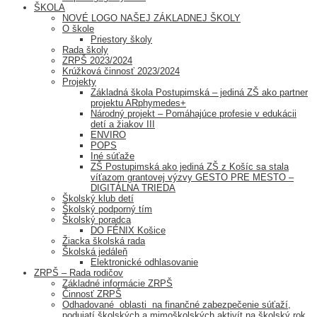
ŠKOLA
NOVÉ LOGO NAŠEJ ZÁKLADNEJ ŠKOLY
O škole
Priestory školy
Rada školy
ZRPŠ 2023/2024
Krúžková činnosť 2023/2024
Projekty
Základná škola Postupimská – jediná ZŠ ako partner
projektu ARphymedes+
Národný projekt – Pomáhajúce profesie v edukácii
detí a žiakov III
ENVIRO
POPS
Iné súťaže
ZŠ Postupimská ako jediná ZŠ z Košíc sa stala
víťazom grantovej výzvy GESTO PRE MESTO –
DIGITÁLNA TRIEDA
Školský klub detí
Školský podporný tím
Školský poradca
DO FÉNIX Košice
Žiacka školská rada
Školská jedáleň
Elektronické odhlasovanie
ZRPŠ – Rada rodičov
Základné informácie ZRPŠ
Činnosť ZRPŠ
Odhadované oblasti na finančné zabezpečenie súťaží,
podujatí školských a mimoškolských aktivít na školský rok