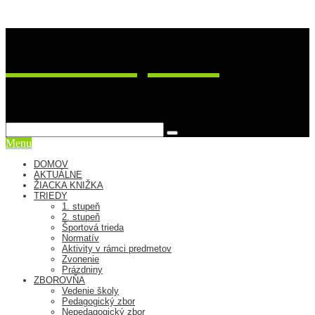
ZŠ Postupimská 37
sme viac ako škola
Menu
DOMOV
AKTUÁLNE
ŽIACKA KNIŽKA
TRIEDY
1. stupeň
2. stupeň
Športová trieda
Normatív
Aktivity v rámci predmetov
Zvonenie
Prázdniny
ZBOROVŇA
Vedenie školy
Pedagogický zbor
Nepedagogický zbor