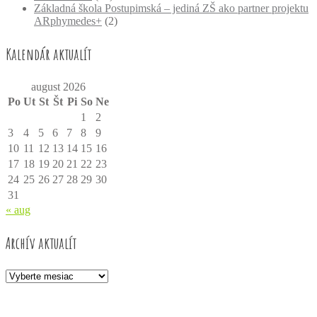
Základná škola Postupimská – jediná ZŠ ako partner projektu
ARphymedes+
(2)
Kalendár aktualít
august 2026
Po
Ut
St
Št
Pi
So
Ne
1
2
3
4
5
6
7
8
9
10
11
12
13
14
15
16
17
18
19
20
21
22
23
24
25
26
27
28
29
30
31
« aug
Archív aktualít
Archív
aktualít