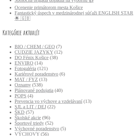
Spoločná brigáda dopadla na výbornú 👍
Ocenenie primátorom mesta Košice
Fantastický úspech v medzinárodnej súťaži ENGLISH STAR
🌟 🇬🇧
Kategórie aktualít
BIO / CHEM / GEO
(7)
CUDZIE JAZYKY
(12)
DO Fénix Košice
(38)
ENVIRO
(14)
Fotogaléria
(121)
Kariérové poradenstvo
(6)
MAT / FYZ
(13)
Oznamy
(538)
Plánované podujatia
(40)
POPS
(4)
Prevencia vo výchove a vzdelávaní
(13)
SJL a LIT / DEJ
(22)
ŠKD
(57)
Školské akcie
(96)
Športové triedy
(52)
Výchovné poradenstvo
(5)
VÝCHOVY
(56)