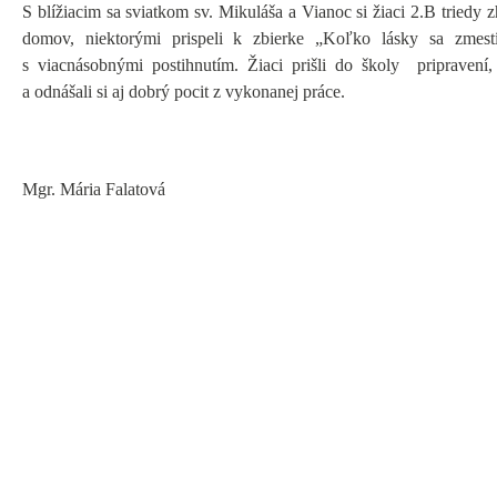
S blížiacim sa sviatkom sv. Mikuláša a Vianoc si žiaci 2.B triedy z
domov, niektorými prispeli k zbierke „Koľko lásky sa zmest
s viacnásobnými postihnutím. Žiaci prišli do školy pripraven
a odnášali si aj dobrý pocit z vykonanej práce.
Mgr. Mária Falatová