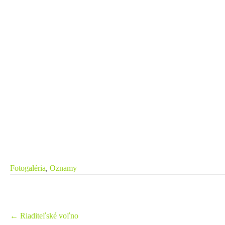
Fotogaléria
,
Oznamy
Post
←
Riaditeľské voľno
navigation