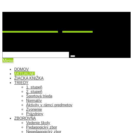
ZŠ Postupimská 37
sme viac ako škola
Menu
DOMOV
AKTUÁLNE
ŽIACKA KNIŽKA
TRIEDY
1. stupeň
2. stupeň
Športová trieda
Normatív
Aktivity v rámci predmetov
Zvonenie
Prázdniny
ZBOROVŇA
Vedenie školy
Pedagogický zbor
Nepedagogický zbor