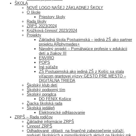
ŠKOLA
NOVÉ LOGO NAŠEJ ZÁKLADNEJ ŠKOLY
O škole
Priestory školy
Rada školy
ZRPŠ 2023/2024
Krúžková činnosť 2023/2024
Projekty
Základná škola Postupimská – jediná ZŠ ako partner
projektu ARphymedes+
Národný projekt – Pomáhajúce profesie v edukácii
detí a žiakov III
ENVIRO
POPS
Iné súťaže
ZŠ Postupimská ako jediná ZŠ z Košíc sa stala
víťazom grantovej výzvy GESTO PRE MESTO –
DIGITÁLNA TRIEDA
Školský klub detí
Školský podporný tím
Školský poradca
DO FÉNIX Košice
Žiacka školská rada
Školská jedáleň
Elektronické odhlasovanie
ZRPŠ – Rada rodičov
Základné informácie ZRPŠ
Činnosť ZRPŠ
Odhadované oblasti na finančné zabezpečenie súťaží,
podujatí školských a mimoškolských aktivít na školský rok