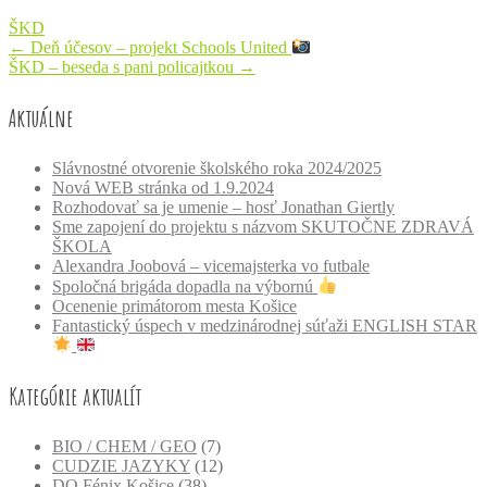
ŠKD
Post
←
Deň účesov – projekt Schools United
ŠKD – beseda s pani policajtkou
→
navigation
Aktuálne
Slávnostné otvorenie školského roka 2024/2025
Nová WEB stránka od 1.9.2024
Rozhodovať sa je umenie – hosť Jonathan Giertly
Sme zapojení do projektu s názvom SKUTOČNE ZDRAVÁ
ŠKOLA
Alexandra Joobová – vicemajsterka vo futbale
Spoločná brigáda dopadla na výbornú
Ocenenie primátorom mesta Košice
Fantastický úspech v medzinárodnej súťaži ENGLISH STAR
Kategórie aktualít
BIO / CHEM / GEO
(7)
CUDZIE JAZYKY
(12)
DO Fénix Košice
(38)