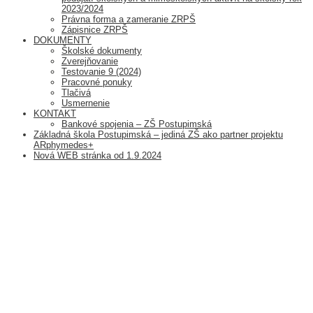
2023/2024
Právna forma a zameranie ZRPŠ
Zápisnice ZRPŠ
DOKUMENTY
Školské dokumenty
Zverejňovanie
Testovanie 9 (2024)
Pracovné ponuky
Tlačivá
Usmernenie
KONTAKT
Bankové spojenia – ZŠ Postupimská
Základná škola Postupimská – jediná ZŠ ako partner projektu
ARphymedes+
Nová WEB stránka od 1.9.2024