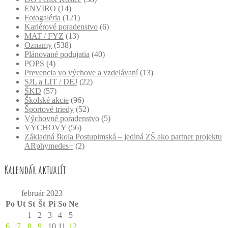
ENVIRO
(14)
Fotogaléria
(121)
Kariérové poradenstvo
(6)
MAT / FYZ
(13)
Oznamy
(538)
Plánované podujatia
(40)
POPS
(4)
Prevencia vo výchove a vzdelávaní
(13)
SJL a LIT / DEJ
(22)
ŠKD
(57)
Školské akcie
(96)
Športové triedy
(52)
Výchovné poradenstvo
(5)
VÝCHOVY
(56)
Základná škola Postupimská – jediná ZŠ ako partner projektu
ARphymedes+
(2)
Kalendár aktualít
február 2023
Po
Ut
St
Št
Pi
So
Ne
1
2
3
4
5
6
7
8
9
10
11
12