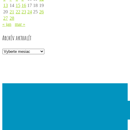
13
14
15
16
17
18
19
20
21
22
23
24
25
26
27
28
« jan
mar »
Archív aktualít
Archív
aktualít