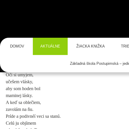
DOMOV
AKTUÁLNE
ŽIACKA KNIŽKA
TRI
ŠKD 2.🧡DEŇ MATIEK
14 mája, 2023
|
Nekomentované
Základná škola Postupimská – jed
ŠKD 2. – Deň matiek 🧡
Oči si umyjem,
učešem vlásky,
aby som hoden bol
maminej lásky.
A keď sa oblečiem,
zavolám na ňu.
Príde a podivnéí veci sa stanú.
Celú ju objímem