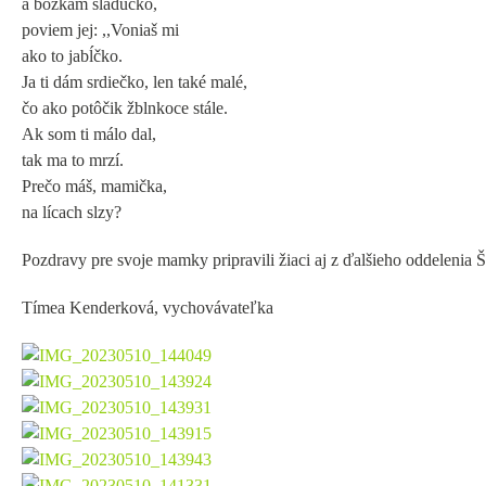
a bozkám sladučko,
poviem jej: ,,Voniaš mi
ako to jabĺčko.
Ja ti dám srdiečko, len také malé,
čo ako potôčik žblnkoce stále.
Ak som ti málo dal,
tak ma to mrzí.
Prečo máš, mamička,
na lícach slzy?
Pozdravy pre svoje mamky pripravili žiaci aj z ďalšieho oddelenia
Tímea Kenderková, vychovávateľka