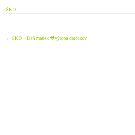
ŠKD
Post
←
ŠKD – Deň matiek 🧡výroba darčekov
navigation