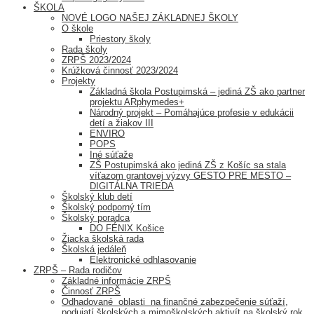
ŠKOLA
NOVÉ LOGO NAŠEJ ZÁKLADNEJ ŠKOLY
O škole
Priestory školy
Rada školy
ZRPŠ 2023/2024
Krúžková činnosť 2023/2024
Projekty
Základná škola Postupimská – jediná ZŠ ako partner
projektu ARphymedes+
Národný projekt – Pomáhajúce profesie v edukácii
detí a žiakov III
ENVIRO
POPS
Iné súťaže
ZŠ Postupimská ako jediná ZŠ z Košíc sa stala
víťazom grantovej výzvy GESTO PRE MESTO –
DIGITÁLNA TRIEDA
Školský klub detí
Školský podporný tím
Školský poradca
DO FÉNIX Košice
Žiacka školská rada
Školská jedáleň
Elektronické odhlasovanie
ZRPŠ – Rada rodičov
Základné informácie ZRPŠ
Činnosť ZRPŠ
Odhadované oblasti na finančné zabezpečenie súťaží,
podujatí školských a mimoškolských aktivít na školský rok