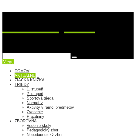
ZŠ Postupimská 37
sme viac ako škola
Menu
DOMOV
AKTUÁLNE
ŽIACKA KNIŽKA
TRIEDY
1. stupeň
2. stupeň
Športová trieda
Normatív
Aktivity v rámci predmetov
Zvonenie
Prázdniny
ZBOROVŇA
Vedenie školy
Pedagogický zbor
Nepedagogický zbor