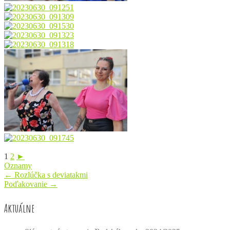
1
2
►
Oznamy
Post
←
Rozlúčka s deviatakmi
Poďakovanie
→
navigation
Aktuálne