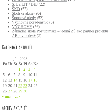
SJL a LIT / DEJ
(22)
ŠKD
(57)
Školské akcie
(96)
Športové triedy
(52)
Výchovné poradenstvo
(5)
VÝCHOVY
(56)
Základná škola Postupimská – jediná ZŠ ako partner projektu
ARphymedes+
(2)
Kalendár aktualít
jún 2023
Po
Ut
St
Št
Pi
So
Ne
1
2
3
4
5
6
7
8
9
10
11
12
13
14
15
16
17
18
19
20
21
22
23
24
25
26
27
28
29
30
« máj
júl »
Archív aktualít