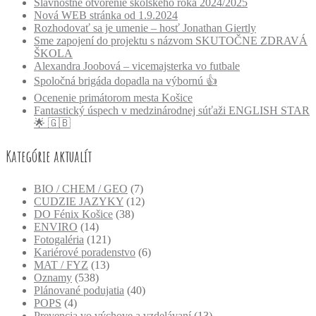
Slávnostné otvorenie školského roka 2024/2025
Nová WEB stránka od 1.9.2024
Rozhodovať sa je umenie – hosť Jonathan Giertly
Sme zapojení do projektu s názvom SKUTOČNE ZDRAVÁ
ŠKOLA
Alexandra Joobová – vicemajsterka vo futbale
Spoločná brigáda dopadla na výbornú 👍
Ocenenie primátorom mesta Košice
Fantastický úspech v medzinárodnej súťaži ENGLISH STAR
🌟 🇬🇧
Kategórie aktualít
BIO / CHEM / GEO
(7)
CUDZIE JAZYKY
(12)
DO Fénix Košice
(38)
ENVIRO
(14)
Fotogaléria
(121)
Kariérové poradenstvo
(6)
MAT / FYZ
(13)
Oznamy
(538)
Plánované podujatia
(40)
POPS
(4)
Prevencia vo výchove a vzdelávaní
(13)