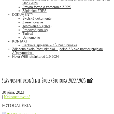
2023/2024
Právna forma a zameranie ZRPŠ
Zápisnice ZRPŠ
DOKUMENTY
Školské dokumenty
Zverejňovanie
Testovanie 9 (2024)
Pracovné ponuky
Tlačivá
Usmernenie
KONTAKT
Bankové spojenia – ZŠ Postupimská
Základná škola Postupimská – jediná ZŠ ako partner projektu
ARphymedes+
Nová WEB stránka od 1.9.2024
Slávnostné ukončenie školského roka 2022/2023 📸
30 júna, 2023
|
Nekomentované
FOTOGALÉRIA