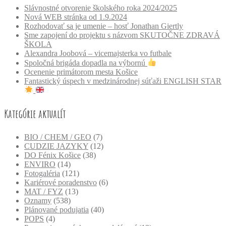
Slávnostné otvorenie školského roka 2024/2025
Nová WEB stránka od 1.9.2024
Rozhodovať sa je umenie – hosť Jonathan Giertly
Sme zapojení do projektu s názvom SKUTOČNE ZDRAVÁ
ŠKOLA
Alexandra Joobová – vicemajsterka vo futbale
Spoločná brigáda dopadla na výbornú
Ocenenie primátorom mesta Košice
Fantastický úspech v medzinárodnej súťaži ENGLISH STAR
Kategórie aktualít
BIO / CHEM / GEO
(7)
CUDZIE JAZYKY
(12)
DO Fénix Košice
(38)
ENVIRO
(14)
Fotogaléria
(121)
Kariérové poradenstvo
(6)
MAT / FYZ
(13)
Oznamy
(538)
Plánované podujatia
(40)
POPS
(4)