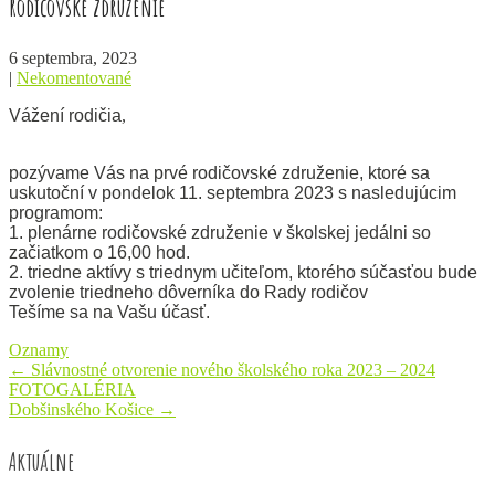
Rodičovské združenie
6 septembra, 2023
|
Nekomentované
Vážení
rodičia
,
pozývame Vás na prvé rodičovské združenie, ktoré sa
uskutoční v pondelok 11. septembra 2023 s nasledujúcim
programom:
1. plenárne rodičovské združenie v školskej jedálni so
začiatkom o 16,00 hod.
2. triedne aktívy s triednym učiteľom, ktorého súčasťou bude
zvolenie triedneho dôverníka do Rady rodičov
Tešíme sa na Vašu účasť.
Oznamy
Post
←
Slávnostné otvorenie nového školského roka 2023 – 2024
FOTOGALÉRIA
navigation
Dobšinského Košice
→
Aktuálne