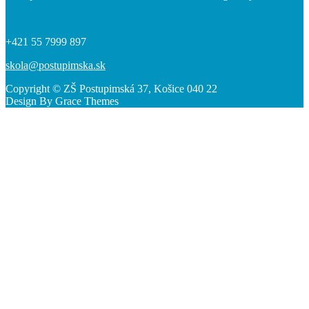
+421 55 7999 897
skola@postupimska.sk
Copyright © ZŠ Postupimská 37, Košice 040 22
Design By Grace Themes