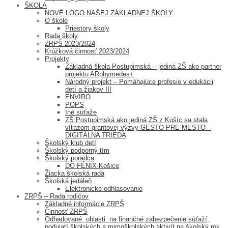
ŠKOLA
NOVÉ LOGO NAŠEJ ZÁKLADNEJ ŠKOLY
O škole
Priestory školy
Rada školy
ZRPŠ 2023/2024
Krúžková činnosť 2023/2024
Projekty
Základná škola Postupimská – jediná ZŠ ako partner
projektu ARphymedes+
Národný projekt – Pomáhajúce profesie v edukácii
detí a žiakov III
ENVIRO
POPS
Iné súťaže
ZŠ Postupimská ako jediná ZŠ z Košíc sa stala
víťazom grantovej výzvy GESTO PRE MESTO –
DIGITÁLNA TRIEDA
Školský klub detí
Školský podporný tím
Školský poradca
DO FÉNIX Košice
Žiacka školská rada
Školská jedáleň
Elektronické odhlasovanie
ZRPŠ – Rada rodičov
Základné informácie ZRPŠ
Činnosť ZRPŠ
Odhadované oblasti na finančné zabezpečenie súťaží,
podujatí školských a mimoškolských aktivít na školský rok