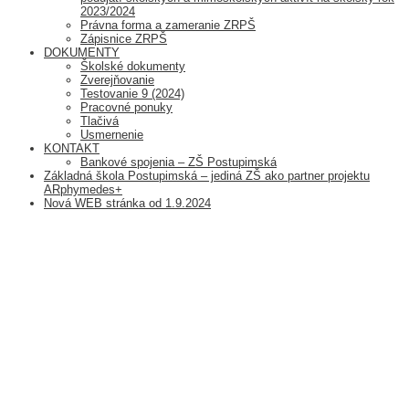
2023/2024
Právna forma a zameranie ZRPŠ
Zápisnice ZRPŠ
DOKUMENTY
Školské dokumenty
Zverejňovanie
Testovanie 9 (2024)
Pracovné ponuky
Tlačivá
Usmernenie
KONTAKT
Bankové spojenia – ZŠ Postupimská
Základná škola Postupimská – jediná ZŠ ako partner projektu
ARphymedes+
Nová WEB stránka od 1.9.2024