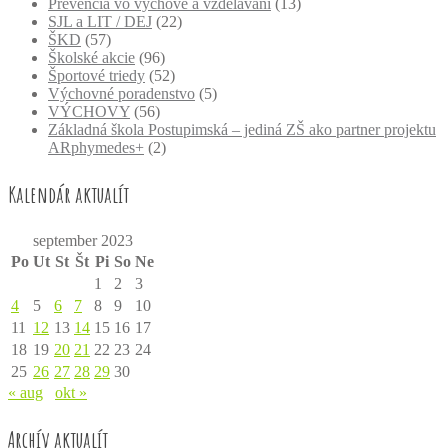
Prevencia vo výchove a vzdelávaní
(13)
SJL a LIT / DEJ
(22)
ŠKD
(57)
Školské akcie
(96)
Športové triedy
(52)
Výchovné poradenstvo
(5)
VÝCHOVY
(56)
Základná škola Postupimská – jediná ZŠ ako partner projektu
ARphymedes+
(2)
Kalendár aktualít
september 2023
Po
Ut
St
Št
Pi
So
Ne
1
2
3
4
5
6
7
8
9
10
11
12
13
14
15
16
17
18
19
20
21
22
23
24
25
26
27
28
29
30
« aug
okt »
Archív aktualít