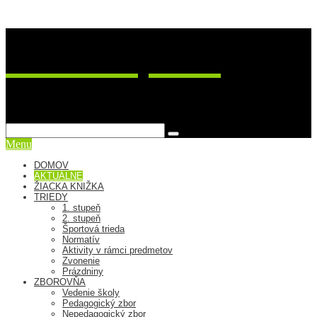
ZŠ Postupimská 37
sme viac ako škola
Menu
DOMOV
AKTUÁLNE
ŽIACKA KNIŽKA
TRIEDY
1. stupeň
2. stupeň
Športová trieda
Normatív
Aktivity v rámci predmetov
Zvonenie
Prázdniny
ZBOROVŇA
Vedenie školy
Pedagogický zbor
Nepedagogický zbor