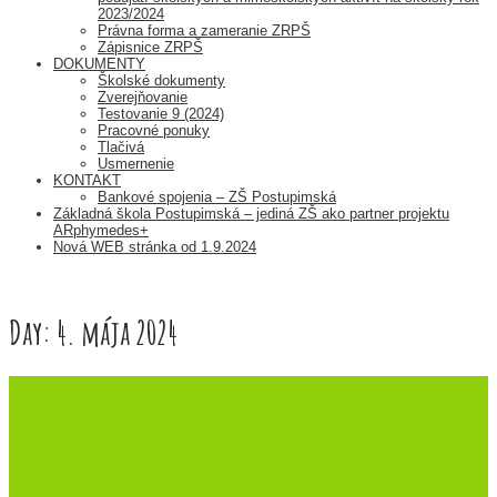
2023/2024
Právna forma a zameranie ZRPŠ
Zápisnice ZRPŠ
DOKUMENTY
Školské dokumenty
Zverejňovanie
Testovanie 9 (2024)
Pracovné ponuky
Tlačivá
Usmernenie
KONTAKT
Bankové spojenia – ZŠ Postupimská
Základná škola Postupimská – jediná ZŠ ako partner projektu
ARphymedes+
Nová WEB stránka od 1.9.2024
Day:
4. mája 2024