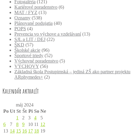
Fotogaléria
(121)
Kariérové poradenstvo
(6)
MAT / FYZ
(13)
Oznamy
(538)
Plánované podujatia
(40)
POPS
(4)
Prevencia vo výchove a vzdelávaní
(13)
SJL a LIT / DEJ
(22)
ŠKD
(57)
Školské akcie
(96)
Športové triedy
(52)
Výchovné poradenstvo
(5)
VÝCHOVY
(56)
Základná škola Postupimská – jediná ZŠ ako partner projektu
ARphymedes+
(2)
Kalendár aktualít
máj 2024
Po
Ut
St
Št
Pi
So
Ne
1
2
3
4
5
6
7
8
9
10
11
12
13
14
15
16
17
18
19