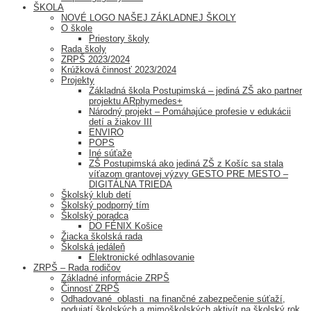
ŠKOLA
NOVÉ LOGO NAŠEJ ZÁKLADNEJ ŠKOLY
O škole
Priestory školy
Rada školy
ZRPŠ 2023/2024
Krúžková činnosť 2023/2024
Projekty
Základná škola Postupimská – jediná ZŠ ako partner
projektu ARphymedes+
Národný projekt – Pomáhajúce profesie v edukácii
detí a žiakov III
ENVIRO
POPS
Iné súťaže
ZŠ Postupimská ako jediná ZŠ z Košíc sa stala
víťazom grantovej výzvy GESTO PRE MESTO –
DIGITÁLNA TRIEDA
Školský klub detí
Školský podporný tím
Školský poradca
DO FÉNIX Košice
Žiacka školská rada
Školská jedáleň
Elektronické odhlasovanie
ZRPŠ – Rada rodičov
Základné informácie ZRPŠ
Činnosť ZRPŠ
Odhadované oblasti na finančné zabezpečenie súťaží,
podujatí školských a mimoškolských aktivít na školský rok