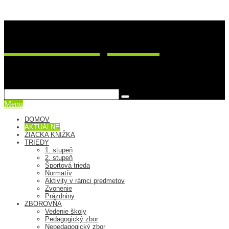
ZŠ Postupimská 37
sme viac ako škola
Menu
DOMOV
AKTUÁLNE
ŽIACKA KNIŽKA
TRIEDY
1. stupeň
2. stupeň
Športová trieda
Normatív
Aktivity v rámci predmetov
Zvonenie
Prázdniny
ZBOROVŇA
Vedenie školy
Pedagogický zbor
Nepedagogický zbor