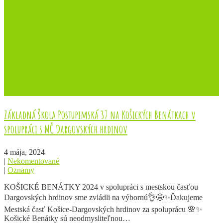
Základná škola Postupimská 37 na Košických Benátkach v
spolupráci s MČ Dargovských hrdinov
4 mája, 2024
|
Nekomentované
|
Oznamy
KOŠICKÉ BENÁTKY 2024 v spolupráci s mestskou časťou
Dargovských hrdinov sme zvládli na výbornú👌🤩✨Ďakujeme
Mestská časť Košice-Dargovských hrdinov za spoluprácu 🌸✨
Košické Benátky sú neodmysliteľnou…