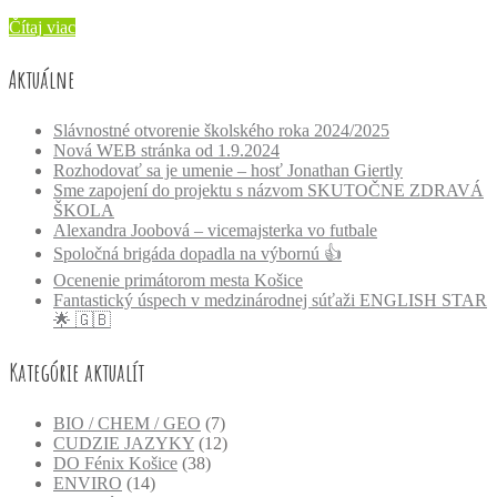
Čítaj viac
Aktuálne
Slávnostné otvorenie školského roka 2024/2025
Nová WEB stránka od 1.9.2024
Rozhodovať sa je umenie – hosť Jonathan Giertly
Sme zapojení do projektu s názvom SKUTOČNE ZDRAVÁ
ŠKOLA
Alexandra Joobová – vicemajsterka vo futbale
Spoločná brigáda dopadla na výbornú 👍
Ocenenie primátorom mesta Košice
Fantastický úspech v medzinárodnej súťaži ENGLISH STAR
🌟 🇬🇧
Kategórie aktualít
BIO / CHEM / GEO
(7)
CUDZIE JAZYKY
(12)
DO Fénix Košice
(38)
ENVIRO
(14)