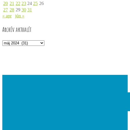
20
21
22
23
24
25
26
27
28
29
30
31
« apr
jún »
Archív aktualít
Archív
aktualít