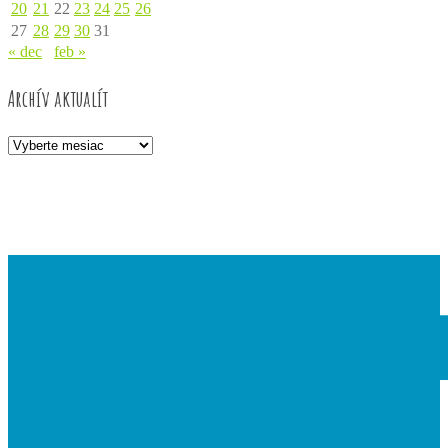
20
21
22
23
24
25
26
27
28
29
30
31
« dec
feb »
Archív aktualít
Archív
aktualít