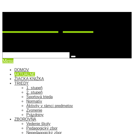
ZŠ Postupimská 37
sme viac ako škola
Menu
DOMOV
AKTUÁLNE
ŽIACKA KNIŽKA
TRIEDY
1. stupeň
2. stupeň
Športová trieda
Normatív
Aktivity v rámci predmetov
Zvonenie
Prázdniny
ZBOROVŇA
Vedenie školy
Pedagogický zbor
Nepedagogický zbor