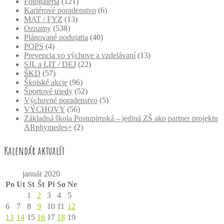
Fotogaléria
(121)
Kariérové poradenstvo
(6)
MAT / FYZ
(13)
Oznamy
(538)
Plánované podujatia
(40)
POPS
(4)
Prevencia vo výchove a vzdelávaní
(13)
SJL a LIT / DEJ
(22)
ŠKD
(57)
Školské akcie
(96)
Športové triedy
(52)
Výchovné poradenstvo
(5)
VÝCHOVY
(56)
Základná škola Postupimská – jediná ZŠ ako partner projektu
ARphymedes+
(2)
Kalendár aktualít
január 2020
Po
Ut
St
Št
Pi
So
Ne
1
2
3
4
5
6
7
8
9
10
11
12
13
14
15
16
17
18
19