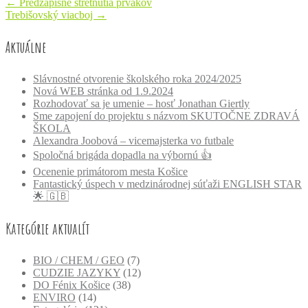
Post
←
Predzápisné stretnutia prvákov
Trebišovský viacboj
→
navigation
Aktuálne
Slávnostné otvorenie školského roka 2024/2025
Nová WEB stránka od 1.9.2024
Rozhodovať sa je umenie – hosť Jonathan Giertly
Sme zapojení do projektu s názvom SKUTOČNE ZDRAVÁ
ŠKOLA
Alexandra Joobová – vicemajsterka vo futbale
Spoločná brigáda dopadla na výbornú 👍
Ocenenie primátorom mesta Košice
Fantastický úspech v medzinárodnej súťaži ENGLISH STAR
🌟 🇬🇧
Kategórie aktualít
BIO / CHEM / GEO
(7)
CUDZIE JAZYKY
(12)
DO Fénix Košice
(38)
ENVIRO
(14)