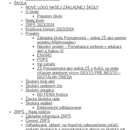
ŠKOLA
NOVÉ LOGO NAŠEJ ZÁKLADNEJ ŠKOLY
O škole
Priestory školy
Rada školy
ZRPŠ 2023/2024
Krúžková činnosť 2023/2024
Projekty
Základná škola Postupimská – jediná ZŠ ako partner
projektu ARphymedes+
Národný projekt – Pomáhajúce profesie v edukácii
detí a žiakov III
ENVIRO
POPS
Iné súťaže
ZŠ Postupimská ako jediná ZŠ z Košíc sa stala
víťazom grantovej výzvy GESTO PRE MESTO –
DIGITÁLNA TRIEDA
Školský klub detí
Školský podporný tím
Školský poradca
DO FÉNIX Košice
Žiacka školská rada
Školská jedáleň
Elektronické odhlasovanie
ZRPŠ – Rada rodičov
Základné informácie ZRPŠ
Činnosť ZRPŠ
Odhadované oblasti na finančné zabezpečenie súťaží,
podujatí školských a mimoškolských aktivít na školský rok