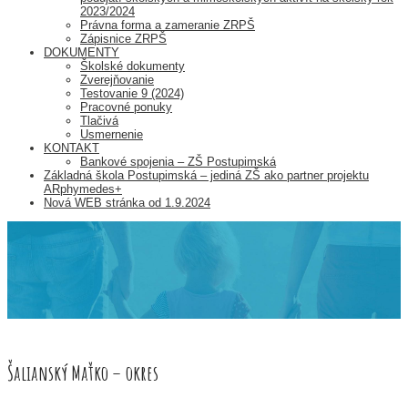
2023/2024
Právna forma a zameranie ZRPŠ
Zápisnice ZRPŠ
DOKUMENTY
Školské dokumenty
Zverejňovanie
Testovanie 9 (2024)
Pracovné ponuky
Tlačivá
Usmernenie
KONTAKT
Bankové spojenia – ZŠ Postupimská
Základná škola Postupimská – jediná ZŠ ako partner projektu
ARphymedes+
Nová WEB stránka od 1.9.2024
Šalianský Maťko – okres