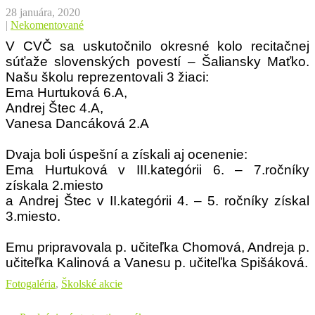
28 januára, 2020
|
Nekomentované
V CVČ sa uskutočnilo okresné kolo recitačnej
súťaže slovenských povestí – Šaliansky Maťko.
Našu školu reprezentovali 3 žiaci:
Ema Hurtuková 6.A,
Andrej Štec 4.A,
Vanesa Dancáková 2.A
Dvaja boli úspešní a získali aj ocenenie:
Ema Hurtuková v III.kategórii 6. – 7.ročníky
získala 2.miesto
a
Andrej Štec v II.kategórii 4. – 5. ročníky získal
3.miesto.
Emu pripravovala p. učiteľka Chomová, Andreja p.
učiteľka Kalinová a Vanesu p. učiteľka Spišáková.
Fotogaléria
,
Školské akcie