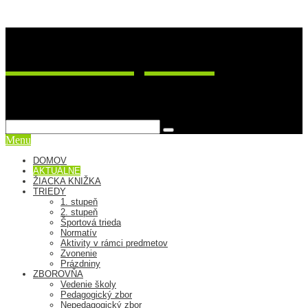
ZŠ Postupimská 37
sme viac ako škola
Menu
DOMOV
AKTUÁLNE
ŽIACKA KNIŽKA
TRIEDY
1. stupeň
2. stupeň
Športová trieda
Normatív
Aktivity v rámci predmetov
Zvonenie
Prázdniny
ZBOROVŇA
Vedenie školy
Pedagogický zbor
Nepedagogický zbor