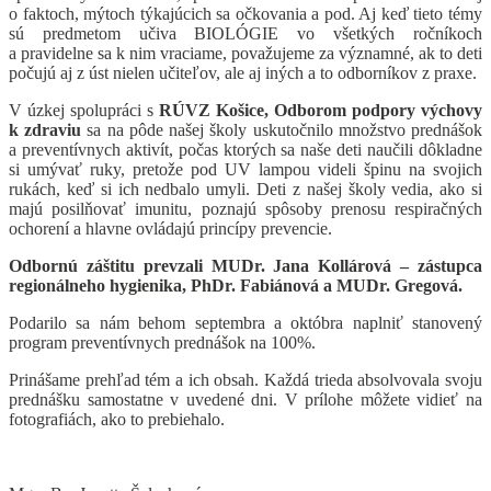
o faktoch, mýtoch týkajúcich sa očkovania a pod. Aj keď tieto témy
sú predmetom učiva BIOLÓGIE vo všetkých ročníkoch
a pravidelne sa k nim vraciame, považujeme za významné, ak to deti
počujú aj z úst nielen učiteľov, ale aj iných a to odborníkov z praxe.
V úzkej spolupráci s
RÚVZ Košice, Odborom podpory výchovy
k zdraviu
sa na pôde našej školy uskutočnilo množstvo prednášok
a preventívnych aktivít, počas ktorých sa naše deti naučili dôkladne
si umývať ruky, pretože pod UV lampou videli špinu na svojich
rukách, keď si ich nedbalo umyli. Deti z našej školy vedia, ako si
majú posilňovať imunitu, poznajú spôsoby prenosu respiračných
ochorení a hlavne ovládajú princípy prevencie.
Odbornú záštitu prevzali MUDr. Jana Kollárová –
zástupca
regionálneho hygienika,
PhDr. Fabiánová a MUDr. Gregová.
Podarilo sa nám behom septembra a októbra naplniť stanovený
program preventívnych prednášok na 100%.
Prinášame prehľad tém a ich obsah. Každá trieda absolvovala svoju
prednášku samostatne v uvedené dni. V prílohe môžete vidieť na
fotografiách, ako to prebiehalo.