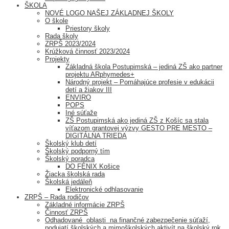
ŠKOLA
NOVÉ LOGO NAŠEJ ZÁKLADNEJ ŠKOLY
O škole
Priestory školy
Rada školy
ZRPŠ 2023/2024
Krúžková činnosť 2023/2024
Projekty
Základná škola Postupimská – jediná ZŠ ako partner
projektu ARphymedes+
Národný projekt – Pomáhajúce profesie v edukácii
detí a žiakov III
ENVIRO
POPS
Iné súťaže
ZŠ Postupimská ako jediná ZŠ z Košíc sa stala
víťazom grantovej výzvy GESTO PRE MESTO –
DIGITÁLNA TRIEDA
Školský klub detí
Školský podporný tím
Školský poradca
DO FÉNIX Košice
Žiacka školská rada
Školská jedáleň
Elektronické odhlasovanie
ZRPŠ – Rada rodičov
Základné informácie ZRPŠ
Činnosť ZRPŠ
Odhadované oblasti na finančné zabezpečenie súťaží,
podujatí školských a mimoškolských aktivít na školský rok