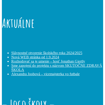
Aktuálne
Slávnostné otvorenie školského roka 2024/2025
Nová WEB stránka od 1.9.2024
Rozhodovať sa je umenie – hosť Jonathan Giertly
Sme zapojení do projektu s názvom SKUTOČNE ZDRAVÁ
ŠKOLA
Alexandra Joobová – vicemajsterka vo futbale
– Logo školy –