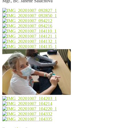
Mgr., Bc. Janette Šalachová