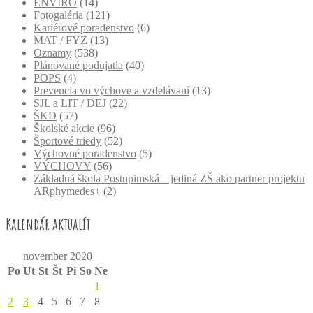
ENVIRO
(14)
Fotogaléria
(121)
Kariérové poradenstvo
(6)
MAT / FYZ
(13)
Oznamy
(538)
Plánované podujatia
(40)
POPS
(4)
Prevencia vo výchove a vzdelávaní
(13)
SJL a LIT / DEJ
(22)
ŠKD
(57)
Školské akcie
(96)
Športové triedy
(52)
Výchovné poradenstvo
(5)
VÝCHOVY
(56)
Základná škola Postupimská – jediná ZŠ ako partner projektu
ARphymedes+
(2)
Kalendár aktualít
november 2020
Po
Ut
St
Št
Pi
So
Ne
1
2
3
4
5
6
7
8