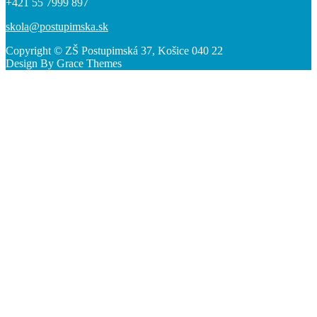
+421 55 7999 897
skola@postupimska.sk
Copyright © ZŠ Postupimská 37, Košice 040 22
Design By Grace Themes