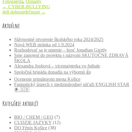
Fotogaléria
,
Oznamy
Post
←
CYBER-BULLYING
deň dobrosrdečnosti
→
navigation
Aktuálne
Slávnostné otvorenie školského roka 2024/2025
Nová WEB stránka od 1.9.2024
Rozhodovať sa je umenie – hosť Jonathan Giertly
Sme zapojení do projektu s názvom SKUTOČNE ZDRAVÁ
ŠKOLA
Alexandra Joobová – vicemajsterka vo futbale
Spoločná brigáda dopadla na výbornú 👍
Ocenenie primátorom mesta Košice
Fantastický úspech v medzinárodnej súťaži ENGLISH STAR
🌟 🇬🇧
Kategórie aktualít
BIO / CHEM / GEO
(7)
CUDZIE JAZYKY
(12)
DO Fénix Košice
(38)