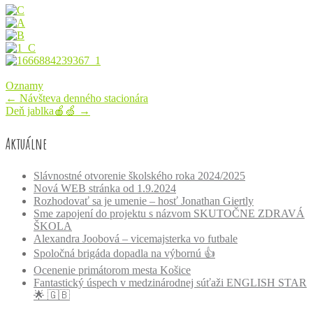
Oznamy
Post
←
Návšteva denného stacionára
Deň jablka🍎🍏
→
navigation
Aktuálne
Slávnostné otvorenie školského roka 2024/2025
Nová WEB stránka od 1.9.2024
Rozhodovať sa je umenie – hosť Jonathan Giertly
Sme zapojení do projektu s názvom SKUTOČNE ZDRAVÁ
ŠKOLA
Alexandra Joobová – vicemajsterka vo futbale
Spoločná brigáda dopadla na výbornú 👍
Ocenenie primátorom mesta Košice
Fantastický úspech v medzinárodnej súťaži ENGLISH STAR
🌟 🇬🇧