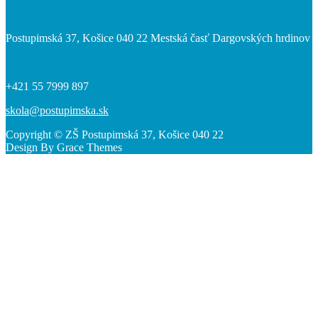
Postupimská 37, Košice 040 22 Mestská časť Dargovských hrdinov
+421 55 7999 897
skola@postupimska.sk
Copyright © ZŠ Postupimská 37, Košice 040 22
Design By Grace Themes