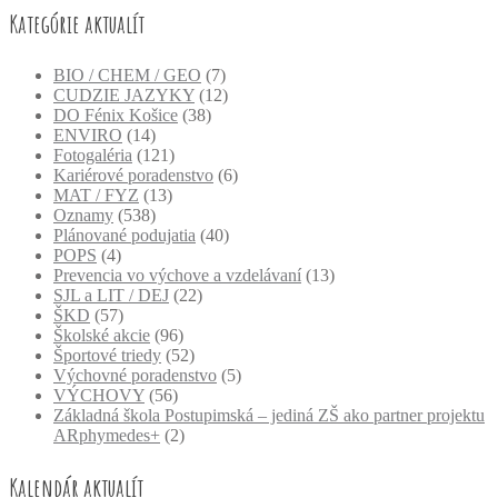
Kategórie aktualít
BIO / CHEM / GEO
(7)
CUDZIE JAZYKY
(12)
DO Fénix Košice
(38)
ENVIRO
(14)
Fotogaléria
(121)
Kariérové poradenstvo
(6)
MAT / FYZ
(13)
Oznamy
(538)
Plánované podujatia
(40)
POPS
(4)
Prevencia vo výchove a vzdelávaní
(13)
SJL a LIT / DEJ
(22)
ŠKD
(57)
Školské akcie
(96)
Športové triedy
(52)
Výchovné poradenstvo
(5)
VÝCHOVY
(56)
Základná škola Postupimská – jediná ZŠ ako partner projektu
ARphymedes+
(2)
Kalendár aktualít