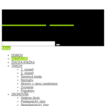
ZŠ Postupimská 37
sme viac ako škola
Menu
DOMOV
AKTUÁLNE
ŽIACKA KNIŽKA
TRIEDY
1. stupeň
2. stupeň
Športová trieda
Normatív
Aktivity v rámci predmetov
Zvonenie
Prázdniny
ZBOROVŇA
Vedenie školy
Pedagogický zbor
Nepedagogický zbor