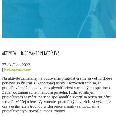
Aktivita – budovanie priateľstva
27 októbra, 2022
|
Nekomentované
Na aktivite zameranej na budovanie priateľstva sme sa veľmi dobre
pobavili so žiakmi 3.B športovej triedy. Dozvedeli sme sa, že
priateľstvá môžu pozitívne ovplyvniť život v mnohých aspektoch.
Zatiaľ čo známi sú len náhodní priatelia, ľudia so silným
priateľstvom sa môžu na seba spoľahnúť a zveriť sa jeden druhému
v oveľa väčšej miere. Vytvorenie priateľských väzieb si vyžaduje
čas a úsilie, ale s trochou tvrdej práce a snahy sa môžu silné
priateľstva vybudovať aj medzi žiakmi.