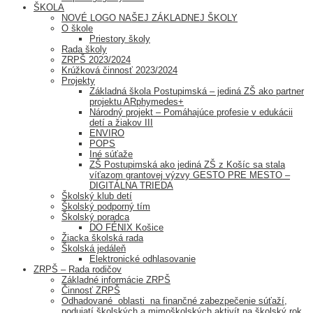
ŠKOLA
NOVÉ LOGO NAŠEJ ZÁKLADNEJ ŠKOLY
O škole
Priestory školy
Rada školy
ZRPŠ 2023/2024
Krúžková činnosť 2023/2024
Projekty
Základná škola Postupimská – jediná ZŠ ako partner
projektu ARphymedes+
Národný projekt – Pomáhajúce profesie v edukácii
detí a žiakov III
ENVIRO
POPS
Iné súťaže
ZŠ Postupimská ako jediná ZŠ z Košíc sa stala
víťazom grantovej výzvy GESTO PRE MESTO –
DIGITÁLNA TRIEDA
Školský klub detí
Školský podporný tím
Školský poradca
DO FÉNIX Košice
Žiacka školská rada
Školská jedáleň
Elektronické odhlasovanie
ZRPŠ – Rada rodičov
Základné informácie ZRPŠ
Činnosť ZRPŠ
Odhadované oblasti na finančné zabezpečenie súťaží,
podujatí školských a mimoškolských aktivít na školský rok