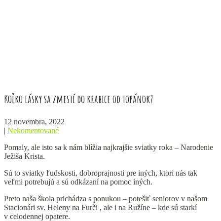
Koľko lásky sa zmestí do krabice od topánok?
12 novembra, 2022
|
Nekomentované
Pomaly, ale isto sa k nám blížia najkrajšie sviatky roka – Narodenie
Ježiša Krista.
Sú to sviatky ľudskosti, dobroprajnosti pre iných, ktorí nás tak
veľmi potrebujú a sú odkázaní na pomoc iných.
Preto naša škola prichádza s ponukou – potešiť seniorov v našom
Stacionári sv. Heleny na Furči , ale i na Ružíne – kde sú starkí
v celodennej opatere.