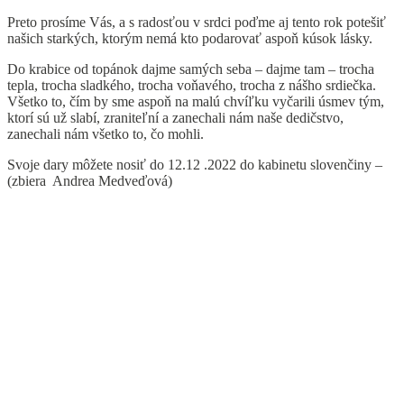
Preto prosíme Vás, a s radosťou v srdci poďme aj tento rok potešiť
našich starkých, ktorým nemá kto podarovať aspoň kúsok lásky.
Do krabice od topánok dajme samých seba – dajme tam – trocha
tepla, trocha sladkého, trocha voňavého, trocha z nášho srdiečka.
Všetko to, čím by sme aspoň na malú chvíľku vyčarili úsmev tým,
ktorí sú už slabí, zraniteľní a zanechali nám naše dedičstvo,
zanechali nám všetko to, čo mohli.
Svoje dary môžete nosiť do 12.12 .2022 do kabinetu slovenčiny –
(zbiera Andrea Medveďová)