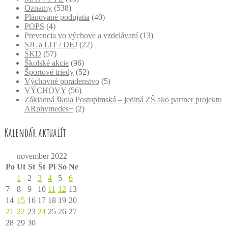
Oznamy
(538)
Plánované podujatia
(40)
POPS
(4)
Prevencia vo výchove a vzdelávaní
(13)
SJL a LIT / DEJ
(22)
ŠKD
(57)
Školské akcie
(96)
Športové triedy
(52)
Výchovné poradenstvo
(5)
VÝCHOVY
(56)
Základná škola Postupimská – jediná ZŠ ako partner projektu
ARphymedes+
(2)
Kalendár aktualít
november 2022
Po
Ut
St
Št
Pi
So
Ne
1
2
3
4
5
6
7
8
9
10
11
12
13
14
15
16
17
18
19
20
21
22
23
24
25
26
27
28
29
30