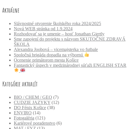
Aktuálne
Slávnostné otvorenie školského roka 2024/2025
Nová WEB stránka od 1.9.2024
Rozhodovať sa je umenie – hosť Jonathan Giertly
Sme zapojení do projektu s názvom SKUTOČNE ZDRAVÁ
ŠKOLA
Alexandra Joobová – vicemajsterka vo futbale
Spoločná brigáda dopadla na výbornú
Ocenenie primátorom mesta Košice
Fantastický úspech v medzinárodnej súťaži ENGLISH STAR
Kategórie aktualít
BIO / CHEM / GEO
(7)
CUDZIE JAZYKY
(12)
DO Fénix Košice
(38)
ENVIRO
(14)
Fotogaléria
(121)
Kariérové poradenstvo
(6)
MAT / FYZ
(13)