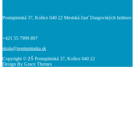
Postupimská 37, Košice 040 22 Mestská časť Dargovských hrdinov
+421 55 7999 897
skola@postupimska.sk
Copyright © ZŠ Postupimská 37, Košice 040 22
Design By Grace Themes