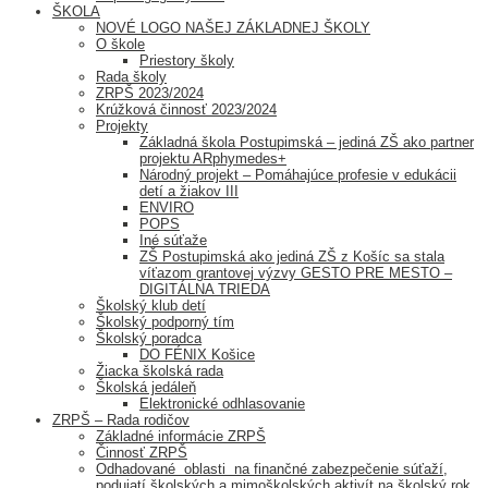
ŠKOLA
NOVÉ LOGO NAŠEJ ZÁKLADNEJ ŠKOLY
O škole
Priestory školy
Rada školy
ZRPŠ 2023/2024
Krúžková činnosť 2023/2024
Projekty
Základná škola Postupimská – jediná ZŠ ako partner
projektu ARphymedes+
Národný projekt – Pomáhajúce profesie v edukácii
detí a žiakov III
ENVIRO
POPS
Iné súťaže
ZŠ Postupimská ako jediná ZŠ z Košíc sa stala
víťazom grantovej výzvy GESTO PRE MESTO –
DIGITÁLNA TRIEDA
Školský klub detí
Školský podporný tím
Školský poradca
DO FÉNIX Košice
Žiacka školská rada
Školská jedáleň
Elektronické odhlasovanie
ZRPŠ – Rada rodičov
Základné informácie ZRPŠ
Činnosť ZRPŠ
Odhadované oblasti na finančné zabezpečenie súťaží,
podujatí školských a mimoškolských aktivít na školský rok