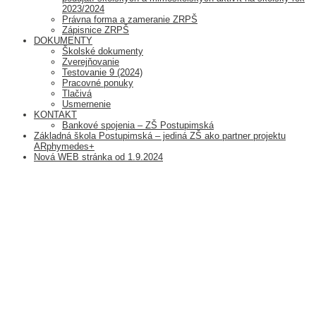
2023/2024
Právna forma a zameranie ZRPŠ
Zápisnice ZRPŠ
DOKUMENTY
Školské dokumenty
Zverejňovanie
Testovanie 9 (2024)
Pracovné ponuky
Tlačivá
Usmernenie
KONTAKT
Bankové spojenia – ZŠ Postupimská
Základná škola Postupimská – jediná ZŠ ako partner projektu
ARphymedes+
Nová WEB stránka od 1.9.2024