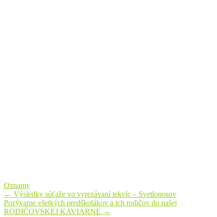
Oznamy
Post
←
Výsledky súťaže vo vyrezávaní tekvíc – Svetlonosov
Pozývame všetkých predškolákov a ich rodičov do našej
navigation
RODIČOVSKEJ KAVIARNE
→