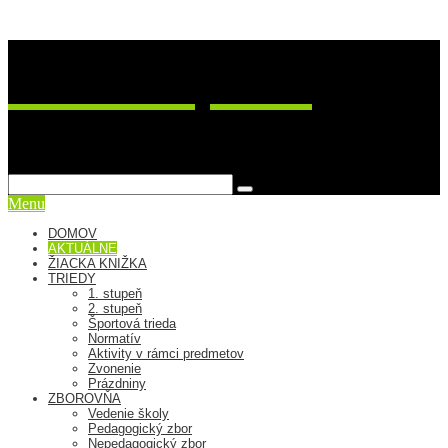
ZŠ Postupimská 37
sme viac ako škola
Menu
DOMOV
AKTUÁLNE
ŽIACKA KNIŽKA
TRIEDY
1. stupeň
2. stupeň
Športová trieda
Normatív
Aktivity v rámci predmetov
Zvonenie
Prázdniny
ZBOROVŇA
Vedenie školy
Pedagogický zbor
Nepedagogický zbor