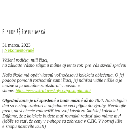
E-shop ZŠ Postupimská
31 marca, 2023
|
Nekomentované
Vážení rodičia, milí žiaci,
na základe Vášho záujmu máme aj tento rok pre Vás skvelú správu!
Naša škola má opäť vlastnú voľnočasovú kolekciu oblečenia. O jej
podobe pomohli rozhodnúť sami žiaci, jej náhľad vidíte nižšie a je
možné si ju aktuálne zaobstarať v našom e-
shope:
https://www.kraloveskoly.cz/postupimska/
Objednávanie je už spustené a bude možné až do 19.4.
Nasledujúci
deň sa e-shop uzatvorí a objednané veci pôjdu do výroby. Neváhajte
preto, ak si chcete zadovážiť ten svoj kúsok zo školskej kolekcie!
Dúfame, že z kolekcie budete mať rovnakú radosť ako máme my!
(Môže sa stať, že ceny v e-shope sa zobrazia v CZK. V hornej lište
e-shopu nastavíte EUR)