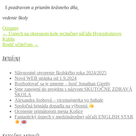
S pozdravom a prianím krásneho dňa,
vedenie školy
Oznamy
Post
←
Úspech na okresnom kole recitačnej súťaže Hviezdoslavov
Kubín
navigation
Rodič učiteľom
→
Aktuálne
Slávnostné otvorenie školského roka 2024/2025
Nová WEB stránka od 1.9.2024
Rozhodovať sa je umenie – hosť Jonathan Giertly
Sme zapojení do projektu s názvom SKUTOČNE ZDRAVÁ
ŠKOLA
Alexandra Joobová – vicemajsterka vo futbale
Spoločná brigáda dopadla na výbornú
Ocenenie primátorom mesta Košice
Fantastický úspech v medzinárodnej súťaži ENGLISH STAR