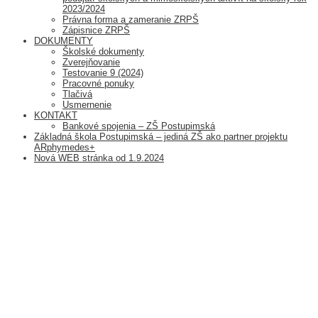
2023/2024
Právna forma a zameranie ZRPŠ
Zápisnice ZRPŠ
DOKUMENTY
Školské dokumenty
Zverejňovanie
Testovanie 9 (2024)
Pracovné ponuky
Tlačivá
Usmernenie
KONTAKT
Bankové spojenia – ZŠ Postupimská
Základná škola Postupimská – jediná ZŠ ako partner projektu
ARphymedes+
Nová WEB stránka od 1.9.2024