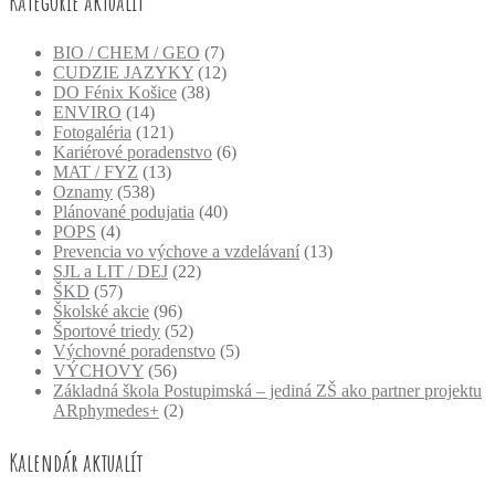
Kategórie aktualít
BIO / CHEM / GEO
(7)
CUDZIE JAZYKY
(12)
DO Fénix Košice
(38)
ENVIRO
(14)
Fotogaléria
(121)
Kariérové poradenstvo
(6)
MAT / FYZ
(13)
Oznamy
(538)
Plánované podujatia
(40)
POPS
(4)
Prevencia vo výchove a vzdelávaní
(13)
SJL a LIT / DEJ
(22)
ŠKD
(57)
Školské akcie
(96)
Športové triedy
(52)
Výchovné poradenstvo
(5)
VÝCHOVY
(56)
Základná škola Postupimská – jediná ZŠ ako partner projektu
ARphymedes+
(2)
Kalendár aktualít