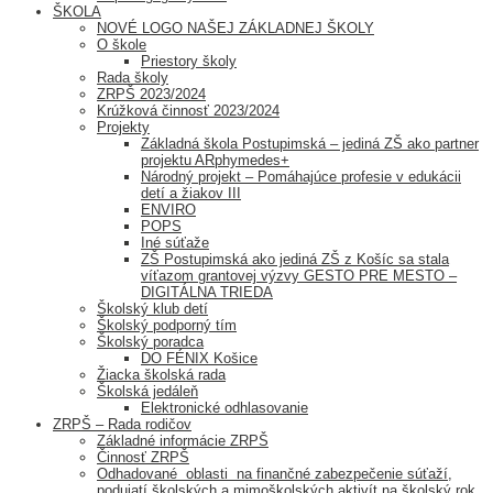
ŠKOLA
NOVÉ LOGO NAŠEJ ZÁKLADNEJ ŠKOLY
O škole
Priestory školy
Rada školy
ZRPŠ 2023/2024
Krúžková činnosť 2023/2024
Projekty
Základná škola Postupimská – jediná ZŠ ako partner
projektu ARphymedes+
Národný projekt – Pomáhajúce profesie v edukácii
detí a žiakov III
ENVIRO
POPS
Iné súťaže
ZŠ Postupimská ako jediná ZŠ z Košíc sa stala
víťazom grantovej výzvy GESTO PRE MESTO –
DIGITÁLNA TRIEDA
Školský klub detí
Školský podporný tím
Školský poradca
DO FÉNIX Košice
Žiacka školská rada
Školská jedáleň
Elektronické odhlasovanie
ZRPŠ – Rada rodičov
Základné informácie ZRPŠ
Činnosť ZRPŠ
Odhadované oblasti na finančné zabezpečenie súťaží,
podujatí školských a mimoškolských aktivít na školský rok