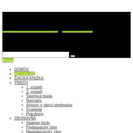
ZŠ Postupimská 37
sme viac ako škola
Menu
DOMOV
AKTUÁLNE
ŽIACKA KNIŽKA
TRIEDY
1. stupeň
2. stupeň
Športová trieda
Normatív
Aktivity v rámci predmetov
Zvonenie
Prázdniny
ZBOROVŇA
Vedenie školy
Pedagogický zbor
Nepedagogický zbor