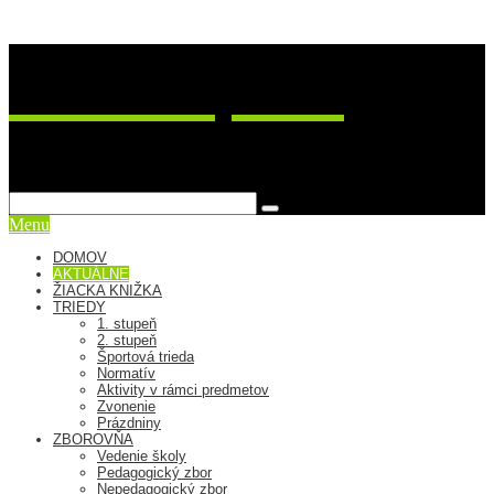
ZŠ Postupimská 37
sme viac ako škola
Menu
DOMOV
AKTUÁLNE
ŽIACKA KNIŽKA
TRIEDY
1. stupeň
2. stupeň
Športová trieda
Normatív
Aktivity v rámci predmetov
Zvonenie
Prázdniny
ZBOROVŇA
Vedenie školy
Pedagogický zbor
Nepedagogický zbor