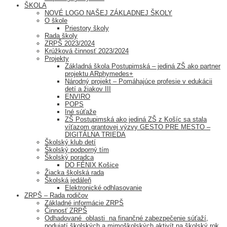
ŠKOLA
NOVÉ LOGO NAŠEJ ZÁKLADNEJ ŠKOLY
O škole
Priestory školy
Rada školy
ZRPŠ 2023/2024
Krúžková činnosť 2023/2024
Projekty
Základná škola Postupimská – jediná ZŠ ako partner
projektu ARphymedes+
Národný projekt – Pomáhajúce profesie v edukácii
detí a žiakov III
ENVIRO
POPS
Iné súťaže
ZŠ Postupimská ako jediná ZŠ z Košíc sa stala
víťazom grantovej výzvy GESTO PRE MESTO –
DIGITÁLNA TRIEDA
Školský klub detí
Školský podporný tím
Školský poradca
DO FÉNIX Košice
Žiacka školská rada
Školská jedáleň
Elektronické odhlasovanie
ZRPŠ – Rada rodičov
Základné informácie ZRPŠ
Činnosť ZRPŠ
Odhadované oblasti na finančné zabezpečenie súťaží,
podujatí školských a mimoškolských aktivít na školský rok