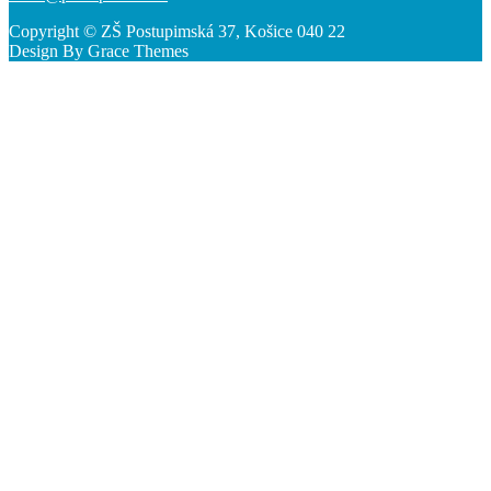
Copyright © ZŠ Postupimská 37, Košice 040 22
Design By Grace Themes