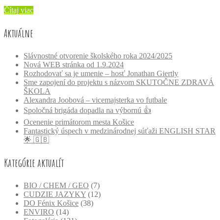
Čítaj viac
Aktuálne
Slávnostné otvorenie školského roka 2024/2025
Nová WEB stránka od 1.9.2024
Rozhodovať sa je umenie – hosť Jonathan Giertly
Sme zapojení do projektu s názvom SKUTOČNE ZDRAVÁ
ŠKOLA
Alexandra Joobová – vicemajsterka vo futbale
Spoločná brigáda dopadla na výbornú 👍
Ocenenie primátorom mesta Košice
Fantastický úspech v medzinárodnej súťaži ENGLISH STAR
🌟 🇬🇧
Kategórie aktualít
BIO / CHEM / GEO
(7)
CUDZIE JAZYKY
(12)
DO Fénix Košice
(38)
ENVIRO
(14)