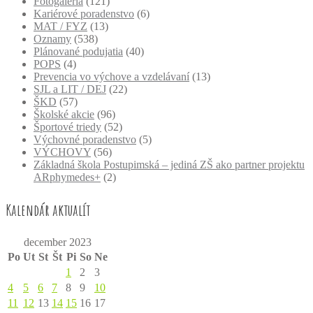
Fotogaléria
(121)
Kariérové poradenstvo
(6)
MAT / FYZ
(13)
Oznamy
(538)
Plánované podujatia
(40)
POPS
(4)
Prevencia vo výchove a vzdelávaní
(13)
SJL a LIT / DEJ
(22)
ŠKD
(57)
Školské akcie
(96)
Športové triedy
(52)
Výchovné poradenstvo
(5)
VÝCHOVY
(56)
Základná škola Postupimská – jediná ZŠ ako partner projektu
ARphymedes+
(2)
Kalendár aktualít
december 2023
Po
Ut
St
Št
Pi
So
Ne
1
2
3
4
5
6
7
8
9
10
11
12
13
14
15
16
17