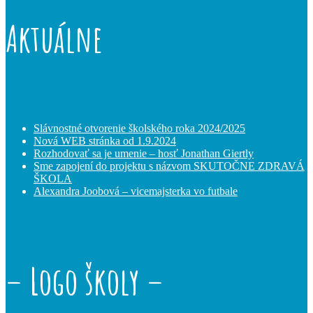
Aktuálne
Slávnostné otvorenie školského roka 2024/2025
Nová WEB stránka od 1.9.2024
Rozhodovať sa je umenie – hosť Jonathan Giertly
Sme zapojení do projektu s názvom SKUTOČNE ZDRAVÁ
ŠKOLA
Alexandra Joobová – vicemajsterka vo futbale
– Logo školy –