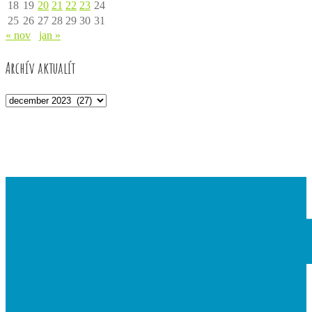
18
19
20
21
22
23
24
25
26
27
28
29
30
31
« nov
jan »
Archív aktualít
Archív
aktualít