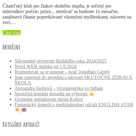
Čitateľský klub pre žiakov druhého stupňa, je určený pre
milovníkov poézie, prózy... stretávať sa budeme 1x mesačne,
zaujímavé čítanie popretkávané vlastnými myšlienkami, názormi na
svet,…
Čítaj viac
Aktuálne
Slávnostné otvorenie školského roka 2024/2025
Nová WEB stránka od 1.9.2024
Rozhodovať sa je umenie – hosť Jonathan Giertly
Sme zapojení do projektu s názvom SKUTOČNE ZDRAVÁ
ŠKOLA
Alexandra Joobová – vicemajsterka vo futbale
Spoločná brigáda dopadla na výbornú
Ocenenie primátorom mesta Košice
Fantastický úspech v medzinárodnej súťaži ENGLISH STAR
Kategórie aktualít