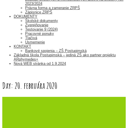
2023/2024
Právna forma a zameranie ZRPŠ
Zápisnice ZRPŠ
DOKUMENTY
Školské dokumenty
Zverejňovanie
Testovanie 9 (2024)
Pracovné ponuky
Tlačivá
Usmernenie
KONTAKT
Bankové spojenia – ZŠ Postupimská
Základná škola Postupimská – jediná ZŠ ako partner projektu
ARphymedes+
Nová WEB stránka od 1.9.2024
Day:
20. februára 2020