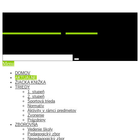
ZŠ Postupimská 37
sme viac ako škola
Menu
DOMOV
AKTUÁLNE
ŽIACKA KNIŽKA
TRIEDY
1. stupeň
2. stupeň
Športová trieda
Normatív
Aktivity v rámci predmetov
Zvonenie
Prázdniny
ZBOROVŇA
Vedenie školy
Pedagogický zbor
Nepedagogický zbor