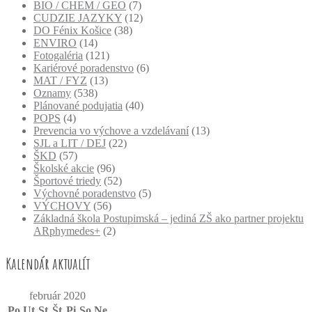
BIO / CHEM / GEO
(7)
CUDZIE JAZYKY
(12)
DO Fénix Košice
(38)
ENVIRO
(14)
Fotogaléria
(121)
Kariérové poradenstvo
(6)
MAT / FYZ
(13)
Oznamy
(538)
Plánované podujatia
(40)
POPS
(4)
Prevencia vo výchove a vzdelávaní
(13)
SJL a LIT / DEJ
(22)
ŠKD
(57)
Školské akcie
(96)
Športové triedy
(52)
Výchovné poradenstvo
(5)
VÝCHOVY
(56)
Základná škola Postupimská – jediná ZŠ ako partner projektu
ARphymedes+
(2)
Kalendár aktualít
február 2020
Po
Ut
St
Št
Pi
So
Ne