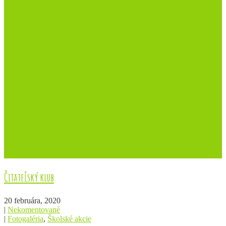
Čitateľský klub
20 februára, 2020
|
Nekomentované
|
Fotogaléria
,
Školské akcie