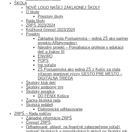
ŠKOLA
NOVÉ LOGO NAŠEJ ZÁKLADNEJ ŠKOLY
O škole
Priestory školy
Rada školy
ZRPŠ 2023/2024
Krúžková činnosť 2023/2024
Projekty
Základná škola Postupimská – jediná ZŠ ako partner
projektu ARphymedes+
Národný projekt – Pomáhajúce profesie v edukácii
detí a žiakov III
ENVIRO
POPS
Iné súťaže
ZŠ Postupimská ako jediná ZŠ z Košíc sa stala
víťazom grantovej výzvy GESTO PRE MESTO –
DIGITÁLNA TRIEDA
Školský klub detí
Školský podporný tím
Školský poradca
DO FÉNIX Košice
Žiacka školská rada
Školská jedáleň
Elektronické odhlasovanie
ZRPŠ – Rada rodičov
Základné informácie ZRPŠ
Činnosť ZRPŠ
Odhadované oblasti na finančné zabezpečenie súťaží,
podujatí školských a mimoškolských aktivít na školský rok