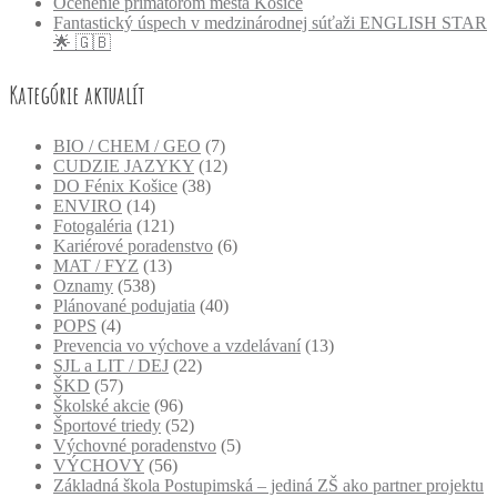
Ocenenie primátorom mesta Košice
Fantastický úspech v medzinárodnej súťaži ENGLISH STAR
🌟 🇬🇧
Kategórie aktualít
BIO / CHEM / GEO
(7)
CUDZIE JAZYKY
(12)
DO Fénix Košice
(38)
ENVIRO
(14)
Fotogaléria
(121)
Kariérové poradenstvo
(6)
MAT / FYZ
(13)
Oznamy
(538)
Plánované podujatia
(40)
POPS
(4)
Prevencia vo výchove a vzdelávaní
(13)
SJL a LIT / DEJ
(22)
ŠKD
(57)
Školské akcie
(96)
Športové triedy
(52)
Výchovné poradenstvo
(5)
VÝCHOVY
(56)
Základná škola Postupimská – jediná ZŠ ako partner projektu