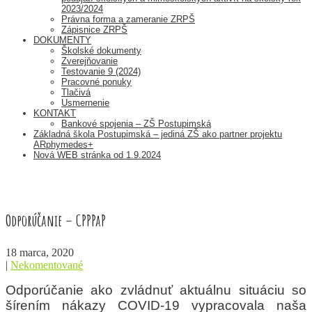
2023/2024
Právna forma a zameranie ZRPŠ
Zápisnice ZRPŠ
DOKUMENTY
Školské dokumenty
Zverejňovanie
Testovanie 9 (2024)
Pracovné ponuky
Tlačivá
Usmernenie
KONTAKT
Bankové spojenia – ZŠ Postupimská
Základná škola Postupimská – jediná ZŠ ako partner projektu
ARphymedes+
Nová WEB stránka od 1.9.2024
Odporúčanie – CPPPaP
18 marca, 2020
|
Nekomentované
Odporúčanie ako zvládnuť aktuálnu situáciu so
šírením nákazy COVID-19 vypracovala naša