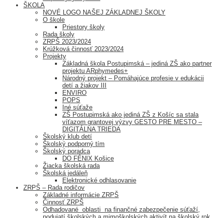
ŠKOLA
NOVÉ LOGO NAŠEJ ZÁKLADNEJ ŠKOLY
O škole
Priestory školy
Rada školy
ZRPŠ 2023/2024
Krúžková činnosť 2023/2024
Projekty
Základná škola Postupimská – jediná ZŠ ako partner
projektu ARphymedes+
Národný projekt – Pomáhajúce profesie v edukácii
detí a žiakov III
ENVIRO
POPS
Iné súťaže
ZŠ Postupimská ako jediná ZŠ z Košíc sa stala
víťazom grantovej výzvy GESTO PRE MESTO –
DIGITÁLNA TRIEDA
Školský klub detí
Školský podporný tím
Školský poradca
DO FÉNIX Košice
Žiacka školská rada
Školská jedáleň
Elektronické odhlasovanie
ZRPŠ – Rada rodičov
Základné informácie ZRPŠ
Činnosť ZRPŠ
Odhadované oblasti na finančné zabezpečenie súťaží,
podujatí školských a mimoškolských aktivít na školský rok