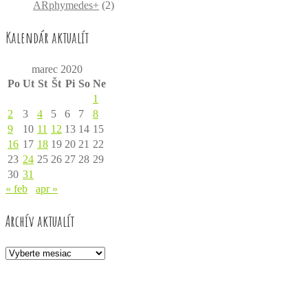
ARphymedes+
(2)
Kalendár aktualít
marec 2020
Po
Ut
St
Št
Pi
So
Ne
1
2
3
4
5
6
7
8
9
10
11
12
13
14
15
16
17
18
19
20
21
22
23
24
25
26
27
28
29
30
31
« feb
apr »
Archív aktualít
Archív
aktualít