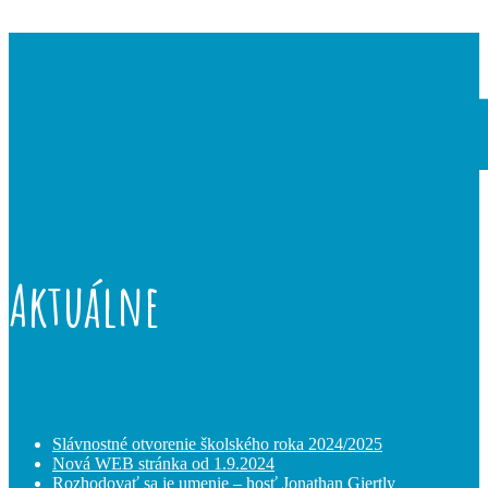
Aktuálne
Slávnostné otvorenie školského roka 2024/2025
Nová WEB stránka od 1.9.2024
Rozhodovať sa je umenie – hosť Jonathan Giertly