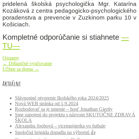
pridelená školská psychologička Mgr. Katarína
Kozáková z centra pedagogicko-psychologického
poradenstva a prevencie v Zuzkinom parku 10 v
Košiciach.
Kompletné odporúčanie si stiahnete
—
TU—
Oznamy
Post
←
Dištančné vyučovanie
Učíme sa doma
→
navigation
Aktuálne
Slávnostné otvorenie školského roka 2024/2025
Nová WEB stránka od 1.9.2024
Rozhodovať sa je umenie – hosť Jonathan Giertly
Sme zapojení do projektu s názvom SKUTOČNE ZDRAVÁ
ŠKOLA
Alexandra Joobová – vicemajsterka vo futbale
Spoločná brigáda dopadla na výbornú 👍