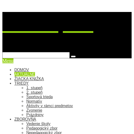
ZŠ Postupimská 37
sme viac ako škola
Menu
DOMOV
AKTUÁLNE
ŽIACKA KNIŽKA
TRIEDY
1. stupeň
2. stupeň
Športová trieda
Normatív
Aktivity v rámci predmetov
Zvonenie
Prázdniny
ZBOROVŇA
Vedenie školy
Pedagogický zbor
Nepedagogický zbor