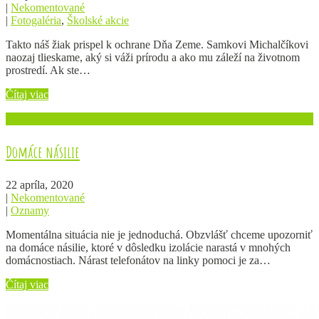
|
Nekomentované
|
Fotogaléria
,
Školské akcie
Takto náš žiak prispel k ochrane Dňa Zeme. Samkovi Michalčíkovi
naozaj tlieskame, aký si váži prírodu a ako mu záleží na životnom
prostredí. Ak ste…
Čítaj viac
Domáce násilie
22 apríla, 2020
|
Nekomentované
|
Oznamy
Momentálna situácia nie je jednoduchá. Obzvlášť chceme upozorniť
na domáce násilie, ktoré v dôsledku izolácie narastá v mnohých
domácnostiach. Nárast telefonátov na linky pomoci je za…
Čítaj viac