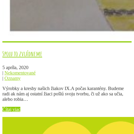
Spolu to zvládneme
5 apríla, 2020
|
Nekomentované
|
Oznamy
Výrobky a kresby našich žiakov IX.A počas karantény. Budeme
radi ak nám aj ostatní žiaci pošlú svoju tvorbu, či už ako sa učia,
alebo robia…
Čítaj viac