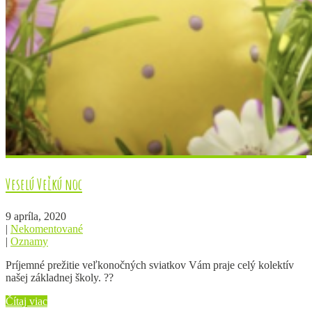
Veselú Veľkú noc
9 apríla, 2020
|
Nekomentované
|
Oznamy
Príjemné prežitie veľkonočných sviatkov Vám praje celý kolektív
našej základnej školy. ??
Čítaj viac