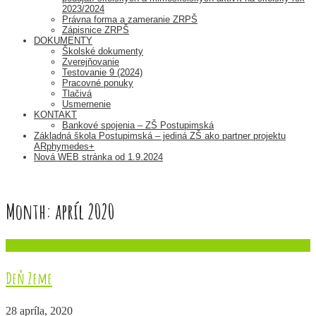
2023/2024
Právna forma a zameranie ZRPŠ
Zápisnice ZRPŠ
DOKUMENTY
Školské dokumenty
Zverejňovanie
Testovanie 9 (2024)
Pracovné ponuky
Tlačivá
Usmernenie
KONTAKT
Bankové spojenia – ZŠ Postupimská
Základná škola Postupimská – jediná ZŠ ako partner projektu
ARphymedes+
Nová WEB stránka od 1.9.2024
Month:
apríl 2020
Deň Zeme
28 apríla, 2020