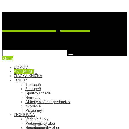
ZŠ Postupimská 37
sme viac ako škola
Menu
DOMOV
AKTUÁLNE
ŽIACKA KNIŽKA
TRIEDY
1. stupeň
2. stupeň
Športová trieda
Normatív
Aktivity v rámci predmetov
Zvonenie
Prázdniny
ZBOROVŇA
Vedenie školy
Pedagogický zbor
Nepedagogický zbor