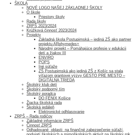
ŠKOLA
NOVÉ LOGO NAŠEJ ZÁKLADNEJ ŠKOLY
O škole
Priestory školy
Rada školy
ZRPŠ 2023/2024
Krúžková činnosť 2023/2024
Projekty
Základná škola Postupimská – jediná ZŠ ako partner
projektu ARphymedes+
Národný projekt – Pomáhajúce profesie v edukácii
detí a žiakov III
ENVIRO
POPS
Iné súťaže
ZŠ Postupimská ako jediná ZŠ z Košíc sa stala
víťazom grantovej výzvy GESTO PRE MESTO –
DIGITÁLNA TRIEDA
Školský klub detí
Školský podporný tím
Školský poradca
DO FÉNIX Košice
Žiacka školská rada
Školská jedáleň
Elektronické odhlasovanie
ZRPŠ – Rada rodičov
Základné informácie ZRPŠ
Činnosť ZRPŠ
Odhadované oblasti na finančné zabezpečenie súťaží,
podujatí školských a mimoškolských aktivít na školský rok