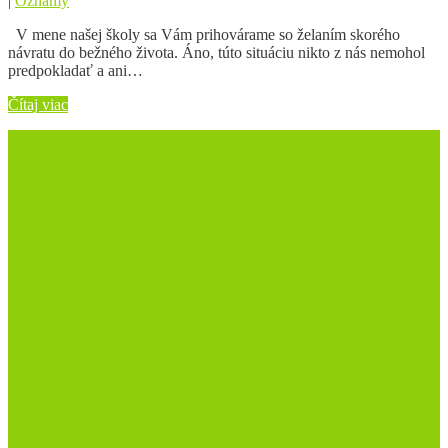
|
Oznamy
V mene našej školy sa Vám prihovárame so želaním skorého
návratu do bežného života. Áno, túto situáciu nikto z nás nemohol
predpokladať a ani…
Čítaj viac