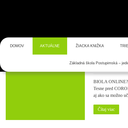
Day:
5. mája 2020
DOMOV
AKTUÁLNE
ŽIACKA KNIŽKA
TRI
Biológia s tabletmi
Základná škola Postupimská – jed
5 mája, 2020
|
Nek
akcie
BIOLA ONLINE?
Tesne pred CORO
aj ako sa možno u
Čítaj viac