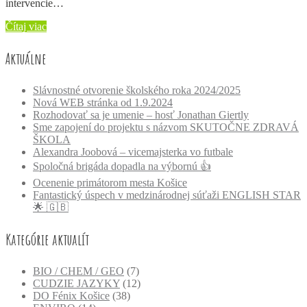
intervencie…
Čítaj viac
Aktuálne
Slávnostné otvorenie školského roka 2024/2025
Nová WEB stránka od 1.9.2024
Rozhodovať sa je umenie – hosť Jonathan Giertly
Sme zapojení do projektu s názvom SKUTOČNE ZDRAVÁ
ŠKOLA
Alexandra Joobová – vicemajsterka vo futbale
Spoločná brigáda dopadla na výbornú 👍
Ocenenie primátorom mesta Košice
Fantastický úspech v medzinárodnej súťaži ENGLISH STAR
🌟 🇬🇧
Kategórie aktualít
BIO / CHEM / GEO
(7)
CUDZIE JAZYKY
(12)
DO Fénix Košice
(38)