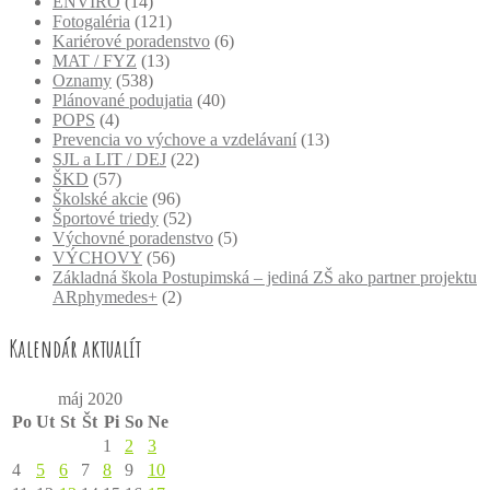
ENVIRO
(14)
Fotogaléria
(121)
Kariérové poradenstvo
(6)
MAT / FYZ
(13)
Oznamy
(538)
Plánované podujatia
(40)
POPS
(4)
Prevencia vo výchove a vzdelávaní
(13)
SJL a LIT / DEJ
(22)
ŠKD
(57)
Školské akcie
(96)
Športové triedy
(52)
Výchovné poradenstvo
(5)
VÝCHOVY
(56)
Základná škola Postupimská – jediná ZŠ ako partner projektu
ARphymedes+
(2)
Kalendár aktualít
máj 2020
Po
Ut
St
Št
Pi
So
Ne
1
2
3
4
5
6
7
8
9
10