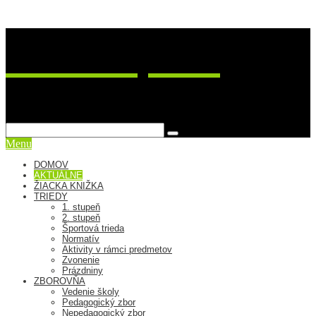
ZŠ Postupimská 37
sme viac ako škola
Menu
DOMOV
AKTUÁLNE
ŽIACKA KNIŽKA
TRIEDY
1. stupeň
2. stupeň
Športová trieda
Normatív
Aktivity v rámci predmetov
Zvonenie
Prázdniny
ZBOROVŇA
Vedenie školy
Pedagogický zbor
Nepedagogický zbor