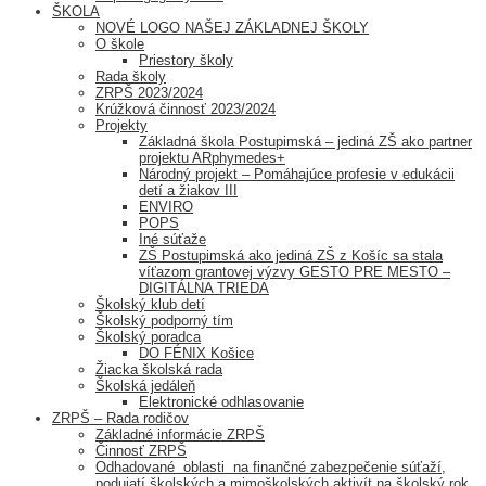
ŠKOLA
NOVÉ LOGO NAŠEJ ZÁKLADNEJ ŠKOLY
O škole
Priestory školy
Rada školy
ZRPŠ 2023/2024
Krúžková činnosť 2023/2024
Projekty
Základná škola Postupimská – jediná ZŠ ako partner
projektu ARphymedes+
Národný projekt – Pomáhajúce profesie v edukácii
detí a žiakov III
ENVIRO
POPS
Iné súťaže
ZŠ Postupimská ako jediná ZŠ z Košíc sa stala
víťazom grantovej výzvy GESTO PRE MESTO –
DIGITÁLNA TRIEDA
Školský klub detí
Školský podporný tím
Školský poradca
DO FÉNIX Košice
Žiacka školská rada
Školská jedáleň
Elektronické odhlasovanie
ZRPŠ – Rada rodičov
Základné informácie ZRPŠ
Činnosť ZRPŠ
Odhadované oblasti na finančné zabezpečenie súťaží,
podujatí školských a mimoškolských aktivít na školský rok