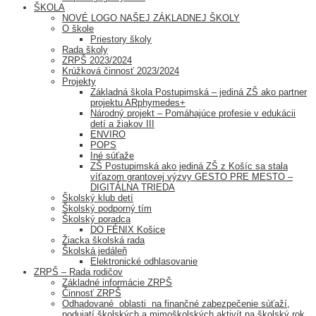
ŠKOLA
NOVÉ LOGO NAŠEJ ZÁKLADNEJ ŠKOLY
O škole
Priestory školy
Rada školy
ZRPŠ 2023/2024
Krúžková činnosť 2023/2024
Projekty
Základná škola Postupimská – jediná ZŠ ako partner
projektu ARphymedes+
Národný projekt – Pomáhajúce profesie v edukácii
detí a žiakov III
ENVIRO
POPS
Iné súťaže
ZŠ Postupimská ako jediná ZŠ z Košíc sa stala
víťazom grantovej výzvy GESTO PRE MESTO –
DIGITÁLNA TRIEDA
Školský klub detí
Školský podporný tím
Školský poradca
DO FÉNIX Košice
Žiacka školská rada
Školská jedáleň
Elektronické odhlasovanie
ZRPŠ – Rada rodičov
Základné informácie ZRPŠ
Činnosť ZRPŠ
Odhadované oblasti na finančné zabezpečenie súťaží,
podujatí školských a mimoškolských aktivít na školský rok