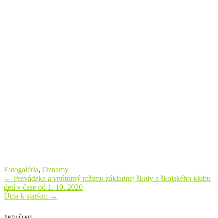
Fotogaléria
,
Oznamy
Post
←
Prevádzka a vnútorný režimu základnej školy a školského klubu
detí v čase od 1. 10. 2020
navigation
Úcta k starším
→