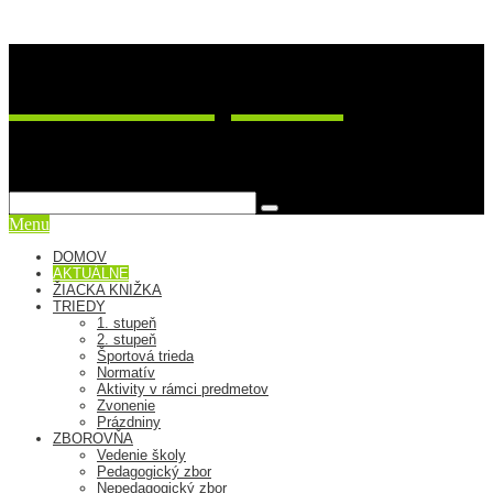
ZŠ Postupimská 37
sme viac ako škola
Menu
DOMOV
AKTUÁLNE
ŽIACKA KNIŽKA
TRIEDY
1. stupeň
2. stupeň
Športová trieda
Normatív
Aktivity v rámci predmetov
Zvonenie
Prázdniny
ZBOROVŇA
Vedenie školy
Pedagogický zbor
Nepedagogický zbor