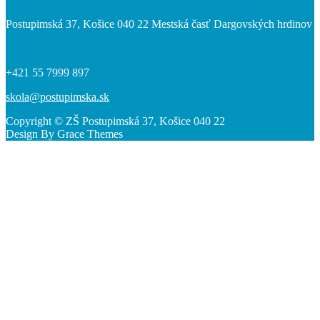
Postupimská 37, Košice 040 22 Mestská časť Dargovských hrdinov
+421 55 7999 897
skola@postupimska.sk
Copyright © ZŠ Postupimská 37, Košice 040 22
Design By Grace Themes