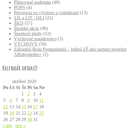
Plánované podujatia
(40)
POPS
(4)
Prevencia vo výchove a vzdelávaní
(13)
SJL a LIT / DEJ
(22)
ŠKD
(57)
Školské akcie
(96)
Športové triedy
(52)
Výchovné poradenstvo
(5)
VÝCHOVY
(56)
Základná škola Postupimská – jediná ZŠ ako partner projektu
ARphymedes+
(2)
Kalendár aktualít
október 2020
Po
Ut
St
Št
Pi
So
Ne
1
2
3
4
5
6
7
8
9
10
11
12
13
14
15
16
17
18
19
20
21
22
23
24
25
26
27
28
29
30
31
« sep
nov »