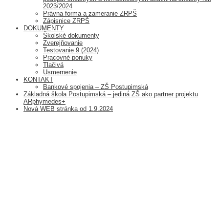
2023/2024
Právna forma a zameranie ZRPŠ
Zápisnice ZRPŠ
DOKUMENTY
Školské dokumenty
Zverejňovanie
Testovanie 9 (2024)
Pracovné ponuky
Tlačivá
Usmernenie
KONTAKT
Bankové spojenia – ZŠ Postupimská
Základná škola Postupimská – jediná ZŠ ako partner projektu
ARphymedes+
Nová WEB stránka od 1.9.2024