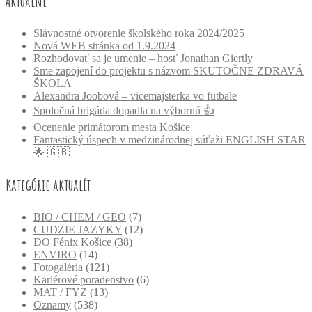
Aktuálne
Slávnostné otvorenie školského roka 2024/2025
Nová WEB stránka od 1.9.2024
Rozhodovať sa je umenie – hosť Jonathan Giertly
Sme zapojení do projektu s názvom SKUTOČNE ZDRAVÁ
ŠKOLA
Alexandra Joobová – vicemajsterka vo futbale
Spoločná brigáda dopadla na výbornú 👍
Ocenenie primátorom mesta Košice
Fantastický úspech v medzinárodnej súťaži ENGLISH STAR
🌟 🇬🇧
Kategórie aktualít
BIO / CHEM / GEO
(7)
CUDZIE JAZYKY
(12)
DO Fénix Košice
(38)
ENVIRO
(14)
Fotogaléria
(121)
Kariérové poradenstvo
(6)
MAT / FYZ
(13)
Oznamy
(538)