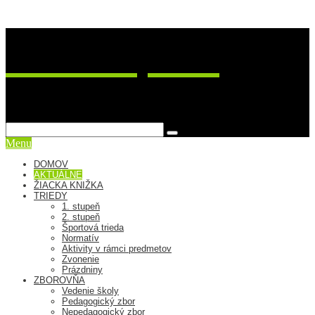
ZŠ Postupimská 37
sme viac ako škola
Menu
DOMOV
AKTUÁLNE
ŽIACKA KNIŽKA
TRIEDY
1. stupeň
2. stupeň
Športová trieda
Normatív
Aktivity v rámci predmetov
Zvonenie
Prázdniny
ZBOROVŇA
Vedenie školy
Pedagogický zbor
Nepedagogický zbor