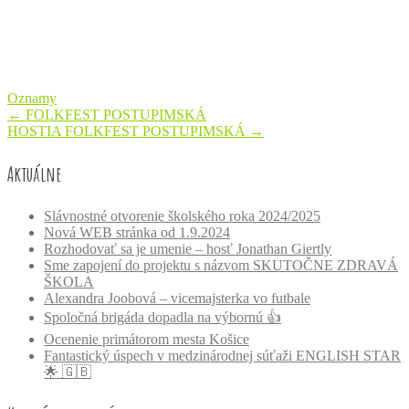
Oznamy
Post
←
FOLKFEST POSTUPIMSKÁ
HOSTIA FOLKFEST POSTUPIMSKÁ
→
navigation
Aktuálne
Slávnostné otvorenie školského roka 2024/2025
Nová WEB stránka od 1.9.2024
Rozhodovať sa je umenie – hosť Jonathan Giertly
Sme zapojení do projektu s názvom SKUTOČNE ZDRAVÁ
ŠKOLA
Alexandra Joobová – vicemajsterka vo futbale
Spoločná brigáda dopadla na výbornú 👍
Ocenenie primátorom mesta Košice
Fantastický úspech v medzinárodnej súťaži ENGLISH STAR
🌟 🇬🇧