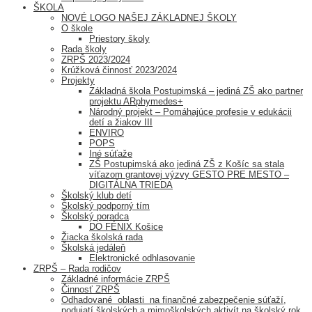
ŠKOLA
NOVÉ LOGO NAŠEJ ZÁKLADNEJ ŠKOLY
O škole
Priestory školy
Rada školy
ZRPŠ 2023/2024
Krúžková činnosť 2023/2024
Projekty
Základná škola Postupimská – jediná ZŠ ako partner
projektu ARphymedes+
Národný projekt – Pomáhajúce profesie v edukácii
detí a žiakov III
ENVIRO
POPS
Iné súťaže
ZŠ Postupimská ako jediná ZŠ z Košíc sa stala
víťazom grantovej výzvy GESTO PRE MESTO –
DIGITÁLNA TRIEDA
Školský klub detí
Školský podporný tím
Školský poradca
DO FÉNIX Košice
Žiacka školská rada
Školská jedáleň
Elektronické odhlasovanie
ZRPŠ – Rada rodičov
Základné informácie ZRPŠ
Činnosť ZRPŠ
Odhadované oblasti na finančné zabezpečenie súťaží,
podujatí školských a mimoškolských aktivít na školský rok