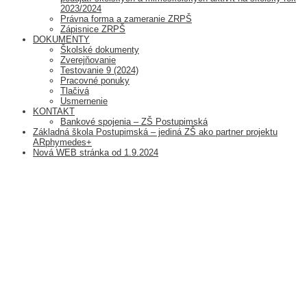
2023/2024
Právna forma a zameranie ZRPŠ
Zápisnice ZRPŠ
DOKUMENTY
Školské dokumenty
Zverejňovanie
Testovanie 9 (2024)
Pracovné ponuky
Tlačivá
Usmernenie
KONTAKT
Bankové spojenia – ZŠ Postupimská
Základná škola Postupimská – jediná ZŠ ako partner projektu
ARphymedes+
Nová WEB stránka od 1.9.2024