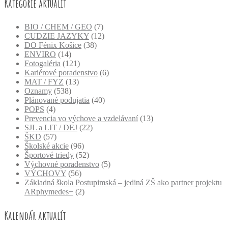
Kategórie aktualít
BIO / CHEM / GEO
(7)
CUDZIE JAZYKY
(12)
DO Fénix Košice
(38)
ENVIRO
(14)
Fotogaléria
(121)
Kariérové poradenstvo
(6)
MAT / FYZ
(13)
Oznamy
(538)
Plánované podujatia
(40)
POPS
(4)
Prevencia vo výchove a vzdelávaní
(13)
SJL a LIT / DEJ
(22)
ŠKD
(57)
Školské akcie
(96)
Športové triedy
(52)
Výchovné poradenstvo
(5)
VÝCHOVY
(56)
Základná škola Postupimská – jediná ZŠ ako partner projektu
ARphymedes+
(2)
Kalendár aktualít