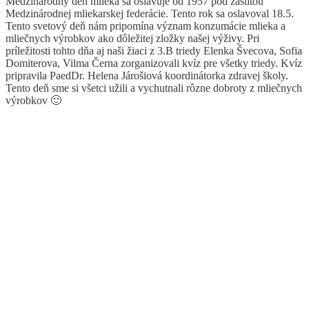
Medzinárodný deň mlieka sa oslavuje od 1957 pod záštitou
Medzinárodnej mliekarskej federácie. Tento rok sa oslavoval 18.5.
Tento svetový deň nám pripomína význam konzumácie mlieka a
mliečnych výrobkov ako dôležitej zložky našej výživy. Pri
príležitosti tohto dňa aj naši žiaci z 3.B triedy Elenka Švecova, Sofia
Domiterova, Vilma Černa zorganizovali kvíz pre všetky triedy. Kvíz
pripravila PaedDr. Helena Járošiová koordinátorka zdravej školy.
Tento deň sme si všetci užili a vychutnali rôzne dobroty z mliečnych
výrobkov 🙂