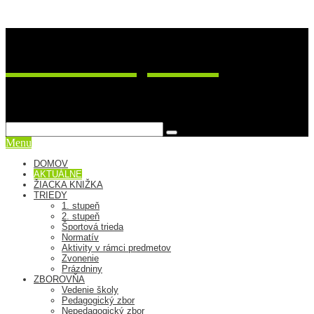
ZŠ Postupimská 37
sme viac ako škola
Menu
DOMOV
AKTUÁLNE
ŽIACKA KNIŽKA
TRIEDY
1. stupeň
2. stupeň
Športová trieda
Normatív
Aktivity v rámci predmetov
Zvonenie
Prázdniny
ZBOROVŇA
Vedenie školy
Pedagogický zbor
Nepedagogický zbor