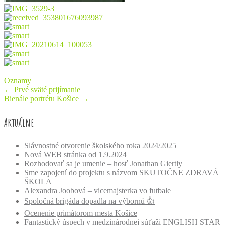
Oznamy
Post
←
Prvé sväté prijímanie
Bienále portrétu Košice
→
navigation
Aktuálne
Slávnostné otvorenie školského roka 2024/2025
Nová WEB stránka od 1.9.2024
Rozhodovať sa je umenie – hosť Jonathan Giertly
Sme zapojení do projektu s názvom SKUTOČNE ZDRAVÁ
ŠKOLA
Alexandra Joobová – vicemajsterka vo futbale
Spoločná brigáda dopadla na výbornú 👍
Ocenenie primátorom mesta Košice
Fantastický úspech v medzinárodnej súťaži ENGLISH STAR