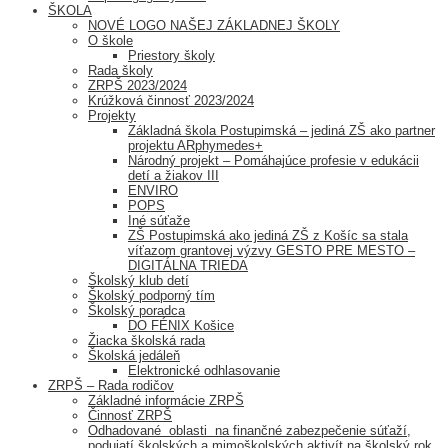
ŠKOLA
NOVÉ LOGO NAŠEJ ZÁKLADNEJ ŠKOLY
O škole
Priestory školy
Rada školy
ZRPŠ 2023/2024
Krúžková činnosť 2023/2024
Projekty
Základná škola Postupimská – jediná ZŠ ako partner
projektu ARphymedes+
Národný projekt – Pomáhajúce profesie v edukácii
detí a žiakov III
ENVIRO
POPS
Iné súťaže
ZŠ Postupimská ako jediná ZŠ z Košíc sa stala
víťazom grantovej výzvy GESTO PRE MESTO –
DIGITÁLNA TRIEDA
Školský klub detí
Školský podporný tím
Školský poradca
DO FÉNIX Košice
Žiacka školská rada
Školská jedáleň
Elektronické odhlasovanie
ZRPŠ – Rada rodičov
Základné informácie ZRPŠ
Činnosť ZRPŠ
Odhadované oblasti na finančné zabezpečenie súťaží,
podujatí školských a mimoškolských aktivít na školský rok