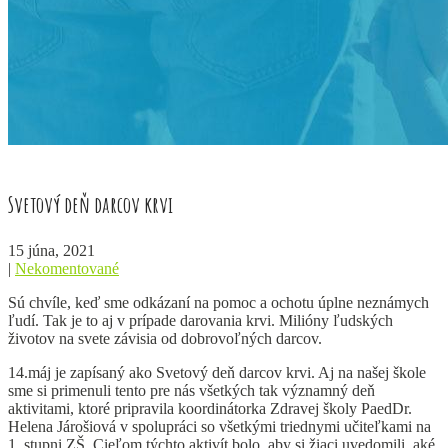
Svetový deň darcov krvi
15 júna, 2021
|
Nekomentované
Sú chvíle, keď sme odkázaní na pomoc a ochotu úplne neznámych
ľudí. Tak je to aj v prípade darovania krvi. Milióny ľudských
životov na svete závisia od dobrovoľných darcov.
14.máj je zapísaný ako Svetový deň darcov krvi. Aj na našej škole
sme si primenuli tento pre nás všetkých tak významný deň
aktivitami, ktoré pripravila koordinátorka Zdravej školy PaedDr.
Helena Járošiová v spolupráci so všetkými triednymi učiteľkami na
1. stupni ZŠ. Cieľom týchto aktivít bolo, aby si žiaci uvedomili, aké