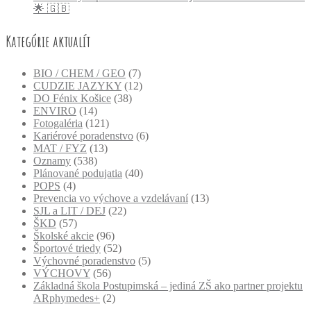
🌟 🇬🇧
Kategórie aktualít
BIO / CHEM / GEO
(7)
CUDZIE JAZYKY
(12)
DO Fénix Košice
(38)
ENVIRO
(14)
Fotogaléria
(121)
Kariérové poradenstvo
(6)
MAT / FYZ
(13)
Oznamy
(538)
Plánované podujatia
(40)
POPS
(4)
Prevencia vo výchove a vzdelávaní
(13)
SJL a LIT / DEJ
(22)
ŠKD
(57)
Školské akcie
(96)
Športové triedy
(52)
Výchovné poradenstvo
(5)
VÝCHOVY
(56)
Základná škola Postupimská – jediná ZŠ ako partner projektu
ARphymedes+
(2)