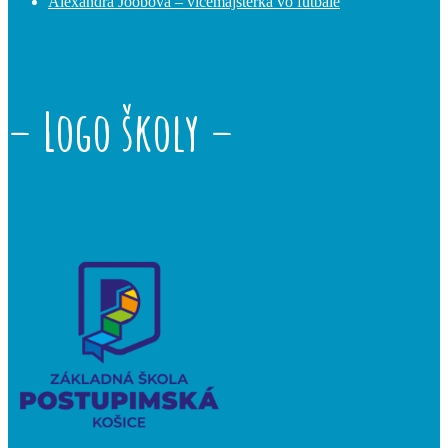
Alexandra Joobová – vicemajsterka vo futbale
– Logo školy –