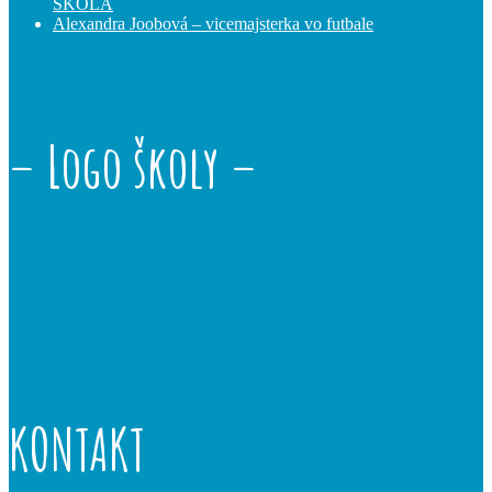
ŠKOLA
Alexandra Joobová – vicemajsterka vo futbale
– Logo školy –
KONTAKT