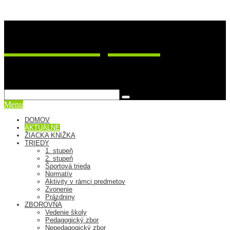
ZŠ Postupimská 37
sme viac ako škola
Menu
DOMOV
AKTUÁLNE
ŽIACKA KNIŽKA
TRIEDY
1. stupeň
2. stupeň
Športová trieda
Normatív
Aktivity v rámci predmetov
Zvonenie
Prázdniny
ZBOROVŇA
Vedenie školy
Pedagogický zbor
Nepedagogický zbor