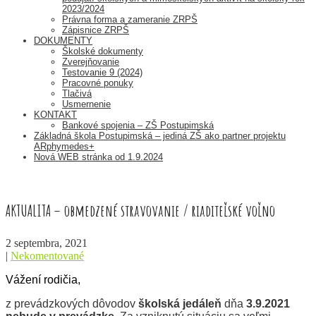
2023/2024
Právna forma a zameranie ZRPŠ
Zápisnice ZRPŠ
DOKUMENTY
Školské dokumenty
Zverejňovanie
Testovanie 9 (2024)
Pracovné ponuky
Tlačivá
Usmernenie
KONTAKT
Bankové spojenia – ZŠ Postupimská
Základná škola Postupimská – jediná ZŠ ako partner projektu
ARphymedes+
Nová WEB stránka od 1.9.2024
AKTUALITA – obmedzené stravovanie / riaditeľské voľno
2 septembra, 2021
|
Nekomentované
Vážení rodičia,
z prevádzkových dôvodov
školská jedáleň
dňa
3.9.2021