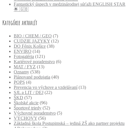
Fantastický úspech v medzinárodnej súťaži ENGLISH STAR
🌟 🇬🇧
Kategórie aktualít
BIO / CHEM / GEO
(7)
CUDZIE JAZYKY
(12)
DO Fénix Košice
(38)
ENVIRO
(14)
Fotogaléria
(121)
Kariérové poradenstvo
(6)
MAT / FYZ
(13)
Oznamy
(538)
Plánované podujatia
(40)
POPS
(4)
Prevencia vo výchove a vzdelávaní
(13)
SJL a LIT / DEJ
(22)
ŠKD
(57)
Školské akcie
(96)
Športové triedy
(52)
Výchovné poradenstvo
(5)
VÝCHOVY
(56)
Základná škola Postupimská – jediná ZŠ ako partner projektu