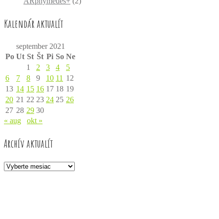
ARphymedes+
(2)
Kalendár aktualít
september 2021
Po
Ut
St
Št
Pi
So
Ne
1
2
3
4
5
6
7
8
9
10
11
12
13
14
15
16
17
18
19
20
21
22
23
24
25
26
27
28
29
30
« aug
okt »
Archív aktualít
Archív
aktualít