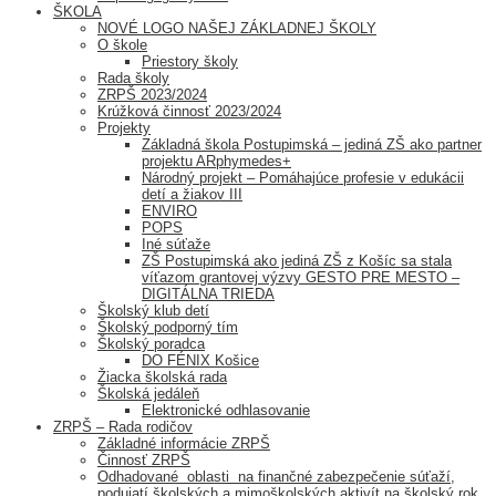
ŠKOLA
NOVÉ LOGO NAŠEJ ZÁKLADNEJ ŠKOLY
O škole
Priestory školy
Rada školy
ZRPŠ 2023/2024
Krúžková činnosť 2023/2024
Projekty
Základná škola Postupimská – jediná ZŠ ako partner
projektu ARphymedes+
Národný projekt – Pomáhajúce profesie v edukácii
detí a žiakov III
ENVIRO
POPS
Iné súťaže
ZŠ Postupimská ako jediná ZŠ z Košíc sa stala
víťazom grantovej výzvy GESTO PRE MESTO –
DIGITÁLNA TRIEDA
Školský klub detí
Školský podporný tím
Školský poradca
DO FÉNIX Košice
Žiacka školská rada
Školská jedáleň
Elektronické odhlasovanie
ZRPŠ – Rada rodičov
Základné informácie ZRPŠ
Činnosť ZRPŠ
Odhadované oblasti na finančné zabezpečenie súťaží,
podujatí školských a mimoškolských aktivít na školský rok