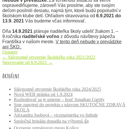
nebude v prevádzke.
Za vzniknutú situáciu sa veľmi
ospravedlňujeme, zároveň Vás prosíme, aby ste svojim
deťom posilnili desiatu, najmä tým, ktoré budú popoludní v
školskom klube detí. Ohľadom stravovania od
6.9.2021 do
13.9. 2021
Vás budeme včas informovať.
Dňa
14.9.2021
plánuje riaditeľka školy udeliť žiakom 1. –
9.ročníka
riaditeľské voľno
z dôvodu návštevy pápeža
Františka v našom meste.
V tento deň nebude v prevádzke
ani ŠKD.
Oznamy
Post
←
Slávnostné otvorenie školského roka 2021/2022
Stravovanie od 6.9.2021
→
navigation
Aktuálne
Slávnostné otvorenie školského roka 2024/2025
Nová WEB stránka od 1.9.2024
Rozhodovať sa je umenie – hosť Jonathan Giertly
Sme zapojení do projektu s názvom SKUTOČNE ZDRAVÁ
ŠKOLA
Alexandra Joobová – vicemajsterka vo futbale
Spoločná brigáda dopadla na výbornú 👍
Ocenenie primátorom mesta Košice