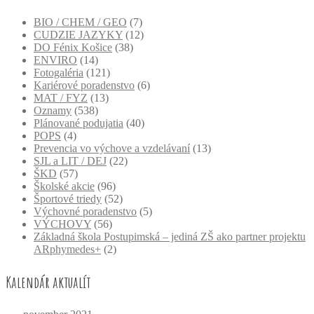
BIO / CHEM / GEO
(7)
CUDZIE JAZYKY
(12)
DO Fénix Košice
(38)
ENVIRO
(14)
Fotogaléria
(121)
Kariérové poradenstvo
(6)
MAT / FYZ
(13)
Oznamy
(538)
Plánované podujatia
(40)
POPS
(4)
Prevencia vo výchove a vzdelávaní
(13)
SJL a LIT / DEJ
(22)
ŠKD
(57)
Školské akcie
(96)
Športové triedy
(52)
Výchovné poradenstvo
(5)
VÝCHOVY
(56)
Základná škola Postupimská – jediná ZŠ ako partner projektu
ARphymedes+
(2)
Kalendár aktualít