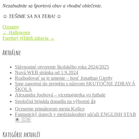
Nezabudnite sa športovú obuv a vhodné oblečenie.
☺
TEŠIME SA NA TEBA!
☺
Oznamy
Post
←
Halloween
Farebný týždeň zdravia
→
navigation
Aktuálne
Slávnostné otvorenie školského roka 2024/2025
Nová WEB stránka od 1.9.2024
Rozhodovať sa je umenie – hosť Jonathan Giertly
Sme zapojení do projektu s názvom SKUTOČNE ZDRAVÁ
ŠKOLA
Alexandra Joobová – vicemajsterka vo futbale
Spoločná brigáda dopadla na výbornú 👍
Ocenenie primátorom mesta Košice
Fantastický úspech v medzinárodnej súťaži ENGLISH STAR
🌟 🇬🇧
Kategórie aktualít