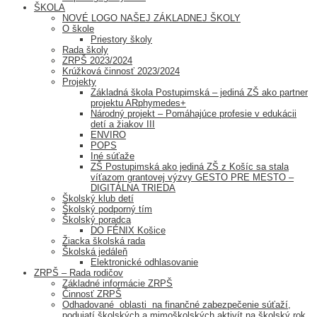
ŠKOLA
NOVÉ LOGO NAŠEJ ZÁKLADNEJ ŠKOLY
O škole
Priestory školy
Rada školy
ZRPŠ 2023/2024
Krúžková činnosť 2023/2024
Projekty
Základná škola Postupimská – jediná ZŠ ako partner
projektu ARphymedes+
Národný projekt – Pomáhajúce profesie v edukácii
detí a žiakov III
ENVIRO
POPS
Iné súťaže
ZŠ Postupimská ako jediná ZŠ z Košíc sa stala
víťazom grantovej výzvy GESTO PRE MESTO –
DIGITÁLNA TRIEDA
Školský klub detí
Školský podporný tím
Školský poradca
DO FÉNIX Košice
Žiacka školská rada
Školská jedáleň
Elektronické odhlasovanie
ZRPŠ – Rada rodičov
Základné informácie ZRPŠ
Činnosť ZRPŠ
Odhadované oblasti na finančné zabezpečenie súťaží,
podujatí školských a mimoškolských aktivít na školský rok