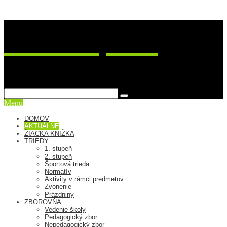
ZŠ Postupimská 37
sme viac ako škola
Menu
DOMOV
AKTUÁLNE
ŽIACKA KNIŽKA
TRIEDY
1. stupeň
2. stupeň
Športová trieda
Normatív
Aktivity v rámci predmetov
Zvonenie
Prázdniny
ZBOROVŇA
Vedenie školy
Pedagogický zbor
Nepedagogický zbor