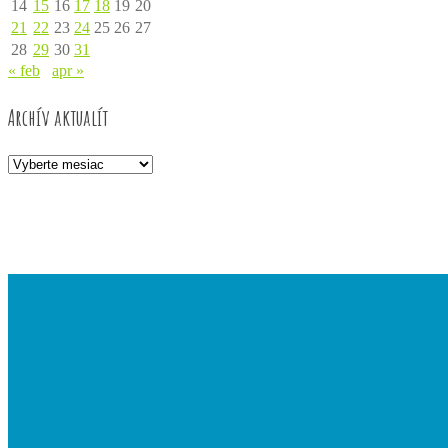
14
15
16
17
18
19
20
21
22
23
24
25
26
27
28
29
30
31
« feb
apr »
Archív aktualít
Archív
aktualít