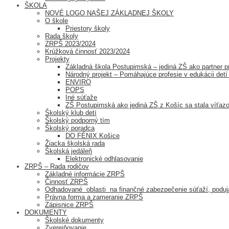
ŠKOLA
NOVÉ LOGO NAŠEJ ZÁKLADNEJ ŠKOLY
O škole
Priestory školy
Rada školy
ZRPŠ 2023/2024
Krúžková činnosť 2023/2024
Projekty
Základná škola Postupimská – jediná ZŠ ako partner
Národný projekt – Pomáhajúce profesie v edukácii detí 
ENVIRO
POPS
Iné súťaže
ZŠ Postupimská ako jediná ZŠ z Košíc sa stala v
Školský klub detí
Školský podporný tím
Školský poradca
DO FÉNIX Košice
Žiacka školská rada
Školská jedáleň
Elektronické odhlasovanie
ZRPŠ – Rada rodičov
Základné informácie ZRPŠ
Činnosť ZRPŠ
Odhadované oblasti na finančné zabezpečenie súťaží, poduja
Právna forma a zameranie ZRPŠ
Zápisnice ZRPŠ
DOKUMENTY
Školské dokumenty
Zverejňovanie