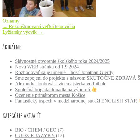
Oznamy
Post
←
Rekonštruovaná veľká telocvičňa
Lyžiarsky výcvik
→
navigation
Aktuálne
Slávnostné otvorenie školského roka 2024/2025
Nová WEB stránka od 1.9.2024
Rozhodovať sa je umenie – hosť Jonathan Giertly
Sme zapojení do projektu s názvom SKUTOČNE ZDRAVÁ
Alexandra Joobová – vicemajsterka vo futbale
Spoločná brigáda dopadla na výbornú
Ocenenie primátorom mesta Košice
Fantastický úspech v medzinárodnej súťaži ENGLISH STAR
Kategórie aktualít
BIO / CHEM / GEO
(7)
CUDZIE JAZYKY
(12)