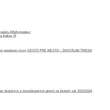
 projektu ARphymedes+
a žiakov III
íťazom grantovej výzvy GESTO PRE MESTO – DIGITÁLNA TRIEDA
tí školských a mimoškolských aktivít na školský rok 2023/2024