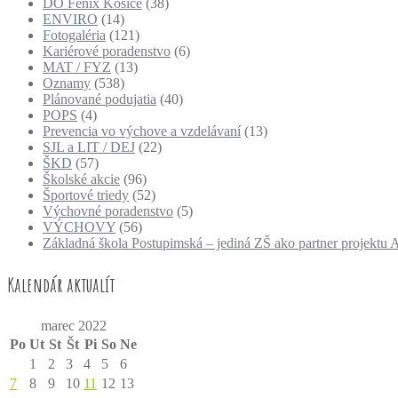
DO Fénix Košice
(38)
ENVIRO
(14)
Fotogaléria
(121)
Kariérové poradenstvo
(6)
MAT / FYZ
(13)
Oznamy
(538)
Plánované podujatia
(40)
POPS
(4)
Prevencia vo výchove a vzdelávaní
(13)
SJL a LIT / DEJ
(22)
ŠKD
(57)
Školské akcie
(96)
Športové triedy
(52)
Výchovné poradenstvo
(5)
VÝCHOVY
(56)
Základná škola Postupimská – jediná ZŠ ako partner projekt
Kalendár aktualít
marec 2022
Po
Ut
St
Št
Pi
So
Ne
1
2
3
4
5
6
7
8
9
10
11
12
13