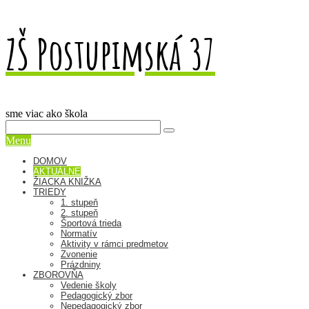
ZŠ Postupimská 37
sme viac ako škola
Menu
DOMOV
AKTUÁLNE
ŽIACKA KNIŽKA
TRIEDY
1. stupeň
2. stupeň
Športová trieda
Normatív
Aktivity v rámci predmetov
Zvonenie
Prázdniny
ZBOROVŇA
Vedenie školy
Pedagogický zbor
Nepedagogický zbor