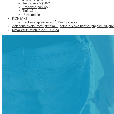
Testovanie 9 (2024)
Pracovné ponuky
Tlačivá
Usmernenie
KONTAKT
Bankové spojenia – ZŠ Postupimská
Základná škola Postupimská – jediná ZŠ ako partner projektu ARp
Nová WEB stránka od 1.9.2024