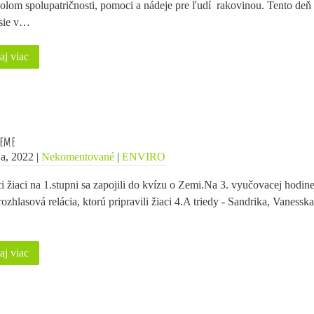
lom spolupatričnosti, pomoci a nádeje pre ľudí rakovinou. Tento deň
esie v…
aj viac
Zeme
a, 2022
|
Nekomentované
|
ENVIRO
i žiaci na 1.stupni sa zapojili do kvízu o Zemi.Na 3. vyučovacej hodin
rozhlasová relácia, ktorú pripravili žiaci 4.A triedy - Sandrika, Vanesska
aj viac