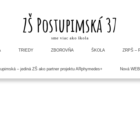
ZŠ Postupimská 37
sme viac ako škola
A
TRIEDY
ZBOROVŇA
ŠKOLA
ZRPŠ – R
tupimská – jediná ZŠ ako partner projektu ARphymedes+
Nová WEB 