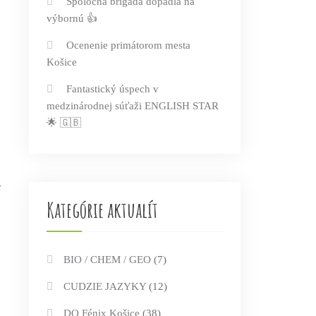
Spoločná brigáda dopadla na
výbornú 👍
Ocenenie primátorom mesta
Košice
Fantastický úspech v
medzinárodnej súťaži ENGLISH STAR
🌟 🇬🇧
e
Kategórie aktualít
BIO / CHEM / GEO
(7)
CUDZIE JAZYKY
(12)
DO Fénix Košice
(38)