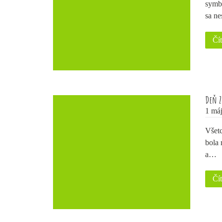
symbo
sa n
Čít
Deň 
1 máj
Všetc
bola 
a…
Čít