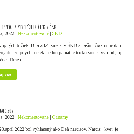
tipných a veselých tričiek v ŠKD
a, 2022
|
Nekomentované
|
ŠKD
tipných tričiek Dňa 28.4. sme si v ŠKD s našími žiakmi urobili
ný deň vtipných tričiek. Jedno pamätné tričko sme si vyrobili, aj
očne. Tímea…
aj viac
arcisov
a, 2022
|
Nekomentované
|
Oznamy
8.apríl 2022 bol vyhlásený ako Deň narcisov. Narcis - kvet, je