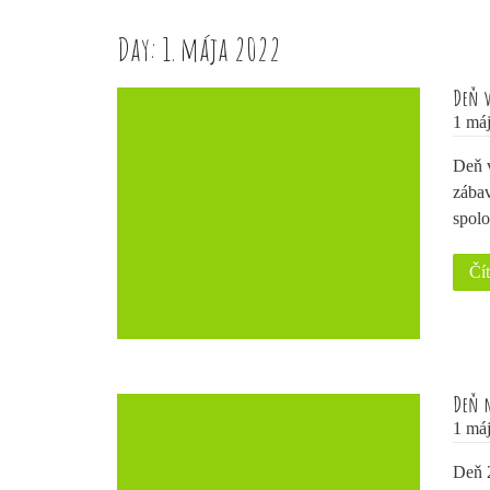
Day:
1. mája 2022
Deň v
1 máj
Deň v
zábav
spol
Čít
Deň n
1 máj
Deň 2