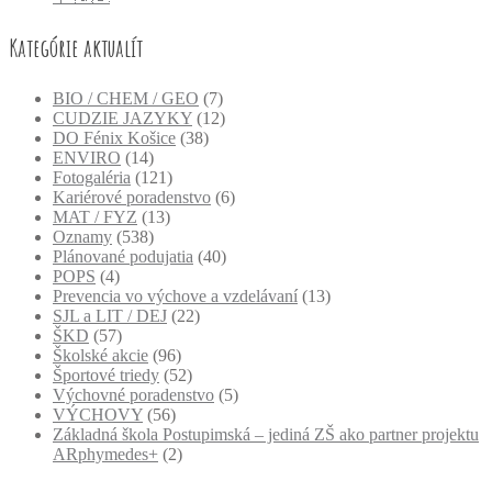
Kategórie aktualít
BIO / CHEM / GEO
(7)
CUDZIE JAZYKY
(12)
DO Fénix Košice
(38)
ENVIRO
(14)
Fotogaléria
(121)
Kariérové poradenstvo
(6)
MAT / FYZ
(13)
Oznamy
(538)
Plánované podujatia
(40)
POPS
(4)
Prevencia vo výchove a vzdelávaní
(13)
SJL a LIT / DEJ
(22)
ŠKD
(57)
Školské akcie
(96)
Športové triedy
(52)
Výchovné poradenstvo
(5)
VÝCHOVY
(56)
Základná škola Postupimská – jediná ZŠ ako partner projektu
ARphymedes+
(2)