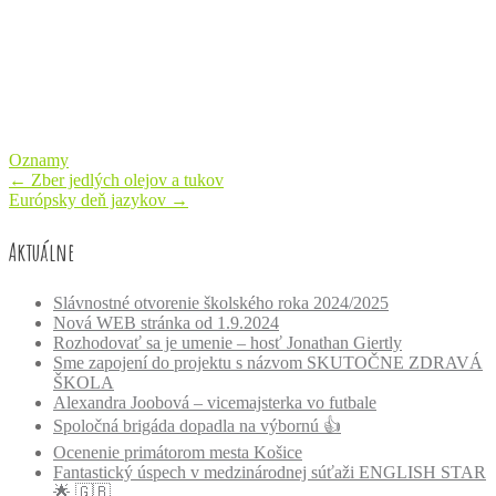
Oznamy
Post
←
Zber jedlých olejov a tukov
Európsky deň jazykov
→
navigation
Aktuálne
Slávnostné otvorenie školského roka 2024/2025
Nová WEB stránka od 1.9.2024
Rozhodovať sa je umenie – hosť Jonathan Giertly
Sme zapojení do projektu s názvom SKUTOČNE ZDRAVÁ
ŠKOLA
Alexandra Joobová – vicemajsterka vo futbale
Spoločná brigáda dopadla na výbornú 👍
Ocenenie primátorom mesta Košice
Fantastický úspech v medzinárodnej súťaži ENGLISH STAR
🌟 🇬🇧