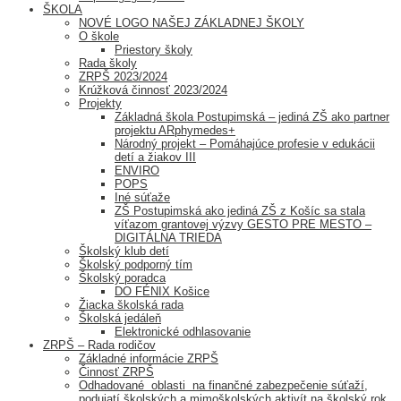
ŠKOLA
NOVÉ LOGO NAŠEJ ZÁKLADNEJ ŠKOLY
O škole
Priestory školy
Rada školy
ZRPŠ 2023/2024
Krúžková činnosť 2023/2024
Projekty
Základná škola Postupimská – jediná ZŠ ako partner
projektu ARphymedes+
Národný projekt – Pomáhajúce profesie v edukácii
detí a žiakov III
ENVIRO
POPS
Iné súťaže
ZŠ Postupimská ako jediná ZŠ z Košíc sa stala
víťazom grantovej výzvy GESTO PRE MESTO –
DIGITÁLNA TRIEDA
Školský klub detí
Školský podporný tím
Školský poradca
DO FÉNIX Košice
Žiacka školská rada
Školská jedáleň
Elektronické odhlasovanie
ZRPŠ – Rada rodičov
Základné informácie ZRPŠ
Činnosť ZRPŠ
Odhadované oblasti na finančné zabezpečenie súťaží,
podujatí školských a mimoškolských aktivít na školský rok