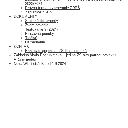
2023/2024
Právna forma a zameranie ZRPŠ
Zápisnice ZRPŠ
DOKUMENTY
Školské dokumenty
Zverejňovanie
Testovanie 9 (2024)
Pracovné ponuky
Tlačivá
Usmernenie
KONTAKT
Bankové spojenia – ZŠ Postupimská
Základná škola Postupimská – jediná ZŠ ako partner projektu
ARphymedes+
Nová WEB stránka od 1.9.2024