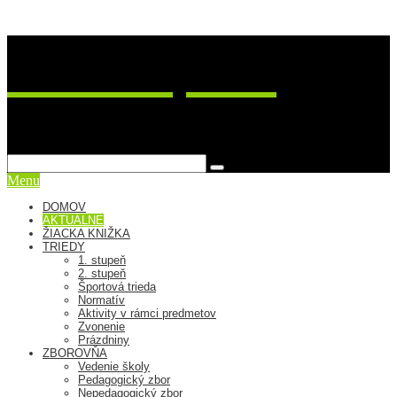
ZŠ Postupimská 37
sme viac ako škola
Menu
DOMOV
AKTUÁLNE
ŽIACKA KNIŽKA
TRIEDY
1. stupeň
2. stupeň
Športová trieda
Normatív
Aktivity v rámci predmetov
Zvonenie
Prázdniny
ZBOROVŇA
Vedenie školy
Pedagogický zbor
Nepedagogický zbor