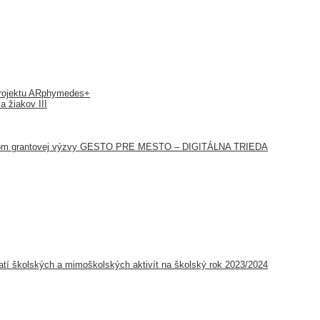
 projektu ARphymedes+
a žiakov III
íťazom grantovej výzvy GESTO PRE MESTO – DIGITÁLNA TRIEDA
tí školských a mimoškolských aktivít na školský rok 2023/2024