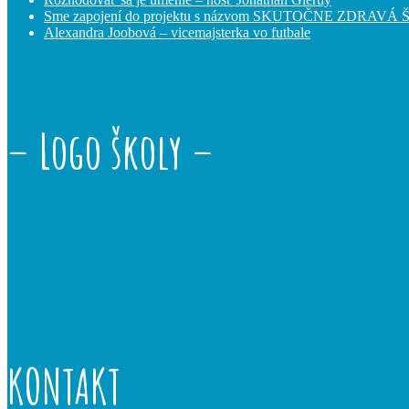
Sme zapojení do projektu s názvom SKUTOČNE ZDRAVÁ
Alexandra Joobová – vicemajsterka vo futbale
– Logo školy –
KONTAKT