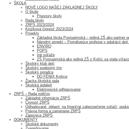
ŠKOLA
NOVÉ LOGO NAŠEJ ZÁKLADNEJ ŠKOLY
O škole
Priestory školy
Rada školy
ZRPŠ 2023/2024
Krúžková činnosť 2023/2024
Projekty
Základná škola Postupimská – jediná ZŠ ako partner
Národný projekt – Pomáhajúce profesie v edukácii detí 
ENVIRO
POPS
Iné súťaže
ZŠ Postupimská ako jediná ZŠ z Košíc sa stala v
Školský klub detí
Školský podporný tím
Školský poradca
DO FÉNIX Košice
Žiacka školská rada
Školská jedáleň
Elektronické odhlasovanie
ZRPŠ – Rada rodičov
Základné informácie ZRPŠ
Činnosť ZRPŠ
Odhadované oblasti na finančné zabezpečenie súťaží, poduja
Právna forma a zameranie ZRPŠ
Zápisnice ZRPŠ
DOKUMENTY
Školské dokumenty
Zverejňovanie