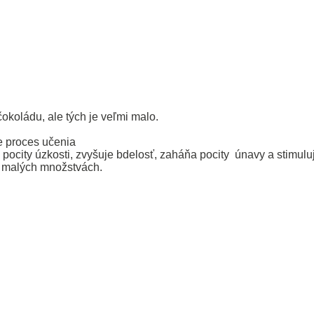
čokoládu, ale tých je veľmi malo.
e proces učenia
 pocity úzkosti, zvyšuje bdelosť, zaháňa pocity únavy a stimulu
v malých množstvách.