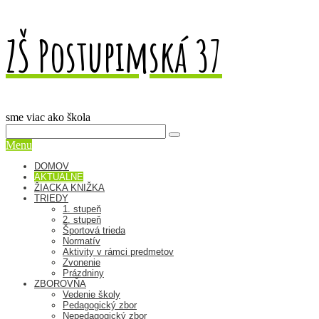
ZŠ Postupimská 37
sme viac ako škola
Menu
DOMOV
AKTUÁLNE
ŽIACKA KNIŽKA
TRIEDY
1. stupeň
2. stupeň
Športová trieda
Normatív
Aktivity v rámci predmetov
Zvonenie
Prázdniny
ZBOROVŇA
Vedenie školy
Pedagogický zbor
Nepedagogický zbor