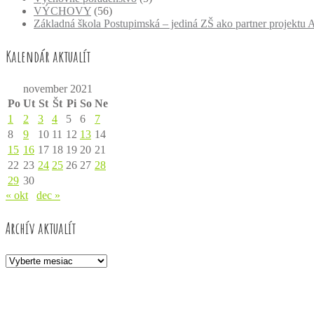
VÝCHOVY
(56)
Základná škola Postupimská – jediná ZŠ ako partner projekt
Kalendár aktualít
november 2021
Po
Ut
St
Št
Pi
So
Ne
1
2
3
4
5
6
7
8
9
10
11
12
13
14
15
16
17
18
19
20
21
22
23
24
25
26
27
28
29
30
« okt
dec »
Archív aktualít
Archív
aktualít