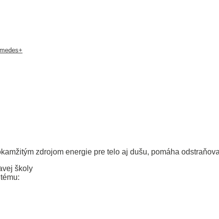
hymedes+
okamžitým zdrojom energie pre telo aj dušu, pomáha odstraňovať
ravej školy
 tému: