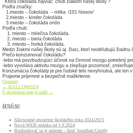
Ktorá čokoláda najviac chutí žiakom našej školy ?
Podľa značky:
1.miesto – čokoláda – milka /101 hlasov/
2.miesto – kinder čokoláda
3 miesto – čokoláda orión
Podľa chuti:
1. miesto – mliečna čokoláda.
2. miesto – biela čokoláda
3. miesto – horká čokoláda.
Medzi žiakmi našej školy sú aj žiaci, ktorí neobľubujú žiadnu 
Prečo konzumovať čokoládu?
-lebo má povzbudzujúci účinok na činnosť mozgu potrebný pr
-lebo vyvoláva aktivitu mozgu a zlepšuje pozornosť, zmierňuje
Konzumácia čokolády je pre ľudské telo nevyhnutná, ale len 
Prajeme príjemné a bezpečné maškrtenie.
Oznamy
Post
←
HALLOWEEN
S ekológiou sme si sadli
→
navigation
Aktuálne
Slávnostné otvorenie školského roka 2024/2025
Nová WEB stránka od 1.9.2024
Rozhodovať sa je umenie – hosť Jonathan Giertly