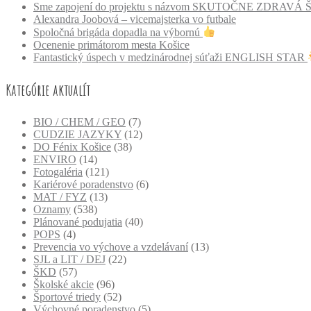
Sme zapojení do projektu s názvom SKUTOČNE ZDRAVÁ
Alexandra Joobová – vicemajsterka vo futbale
Spoločná brigáda dopadla na výbornú
Ocenenie primátorom mesta Košice
Fantastický úspech v medzinárodnej súťaži ENGLISH STAR
Kategórie aktualít
BIO / CHEM / GEO
(7)
CUDZIE JAZYKY
(12)
DO Fénix Košice
(38)
ENVIRO
(14)
Fotogaléria
(121)
Kariérové poradenstvo
(6)
MAT / FYZ
(13)
Oznamy
(538)
Plánované podujatia
(40)
POPS
(4)
Prevencia vo výchove a vzdelávaní
(13)
SJL a LIT / DEJ
(22)
ŠKD
(57)
Školské akcie
(96)
Športové triedy
(52)
Výchovné poradenstvo
(5)