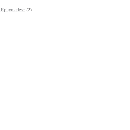
u ARphymedes+
(2)