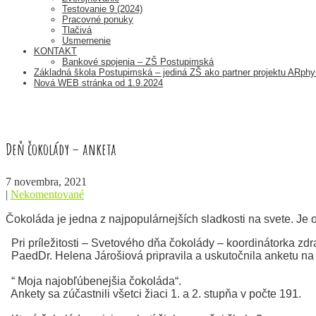
Testovanie 9 (2024)
Pracovné ponuky
Tlačivá
Usmernenie
KONTAKT
Bankové spojenia – ZŠ Postupimská
Základná škola Postupimská – jediná ZŠ ako partner projektu ARp
Nová WEB stránka od 1.9.2024
Deň čokolády – anketa
7 novembra, 2021
|
Nekomentované
Čokoláda je jedna z najpopulárnejších sladkosti na svete. Je 
Pri príležitosti – Svetového dňa čokolády – koordinátorka zd
PaedDr. Helena Járošiová pripravila a uskutočnila anketu na
“ Moja najobľúbenejšia čokoláda“.
Ankety sa zúčastnili všetci žiaci 1. a 2. stupňa v počte 191.