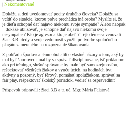
|
Nekomentované
Dokážu si deti uvedomovať pocity druhého človeka? Dokážu sa
vcítiť do situácie, ktorou práve prechádza iná osoba? Myslíte si, že
je dieťa schopné dať najavo niekomu svoje sympatie? Alebo naopak
– dokáže ubližovať, je schopné dať najavo niekomu svoje
nesympatie ? Kto je agresor a kto je obeť ? Tejto téme sa venovali
žiaci 3.B triedy a svoje vedomosti využili pri tvorbe spoločného
plagátu zameraného na rozpoznanie šikanovania.
Z pohľadu športovca tému obohatili o vlastné názory o tom, aký by
mal byť športovec : mal by sa správať disciplinovane, ísť príkladom
ako pri tréningu, slušné správanie by malo byť samozrejmosťou,
rešpektovať všetkých žiakov a vyučujúcich, na hodinách byť
aktívny a pozorný, byť férový, pomáhať spolužiakom, správať sa
fair play, rešpektovať školský poriadok, vedieť sa ospravedlniť.
Príspevok pripravili : žiaci 3.B a tr. uč. Mgr. Mária Falatová