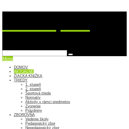
ZŠ Postupimská 37
sme viac ako škola
Menu
DOMOV
AKTUÁLNE
ŽIACKA KNIŽKA
TRIEDY
1. stupeň
2. stupeň
Športová trieda
Normatív
Aktivity v rámci predmetov
Zvonenie
Prázdniny
ZBOROVŇA
Vedenie školy
Pedagogický zbor
Nepedagogický zbor