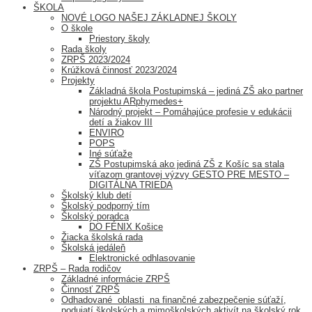
ŠKOLA
NOVÉ LOGO NAŠEJ ZÁKLADNEJ ŠKOLY
O škole
Priestory školy
Rada školy
ZRPŠ 2023/2024
Krúžková činnosť 2023/2024
Projekty
Základná škola Postupimská – jediná ZŠ ako partner
projektu ARphymedes+
Národný projekt – Pomáhajúce profesie v edukácii
detí a žiakov III
ENVIRO
POPS
Iné súťaže
ZŠ Postupimská ako jediná ZŠ z Košíc sa stala
víťazom grantovej výzvy GESTO PRE MESTO –
DIGITÁLNA TRIEDA
Školský klub detí
Školský podporný tím
Školský poradca
DO FÉNIX Košice
Žiacka školská rada
Školská jedáleň
Elektronické odhlasovanie
ZRPŠ – Rada rodičov
Základné informácie ZRPŠ
Činnosť ZRPŠ
Odhadované oblasti na finančné zabezpečenie súťaží,
podujatí školských a mimoškolských aktivít na školský rok