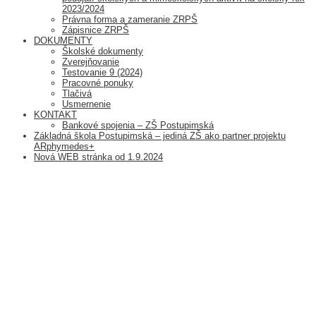
2023/2024
Právna forma a zameranie ZRPŠ
Zápisnice ZRPŠ
DOKUMENTY
Školské dokumenty
Zverejňovanie
Testovanie 9 (2024)
Pracovné ponuky
Tlačivá
Usmernenie
KONTAKT
Bankové spojenia – ZŠ Postupimská
Základná škola Postupimská – jediná ZŠ ako partner projektu
ARphymedes+
Nová WEB stránka od 1.9.2024