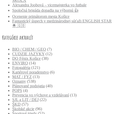
ŠKOLA
Alexandra Joobová – vicemajsterka vo futbale
Spoločná brigáda dopadla na výbornú 👍
Ocenenie primátorom mesta Košice
Fantastický úspech v medzinárodnej súťaži ENGLISH STAR
🌟 🇬🇧
Kategórie aktualít
BIO / CHEM / GEO
(7)
CUDZIE JAZYKY
(12)
DO Fénix Košice
(38)
ENVIRO
(14)
Fotogaléria
(121)
Kariérové poradenstvo
(6)
MAT / FYZ
(13)
Oznamy
(538)
Plánované podujatia
(40)
POPS
(4)
Prevencia vo výchove a vzdelávaní
(13)
SJL a LIT / DEJ
(22)
ŠKD
(57)
Školské akcie
(96)
Športové triedy
(52)