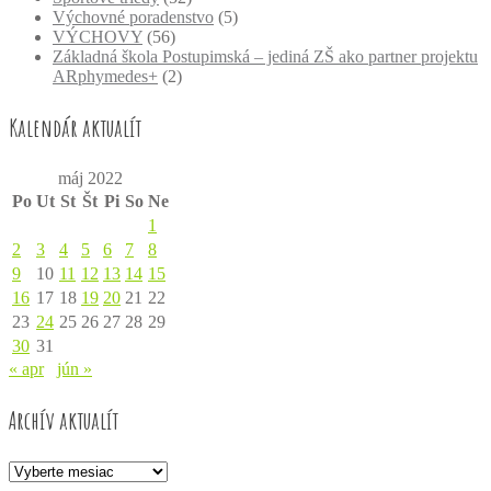
Výchovné poradenstvo
(5)
VÝCHOVY
(56)
Základná škola Postupimská – jediná ZŠ ako partner projektu
ARphymedes+
(2)
Kalendár aktualít
máj 2022
Po
Ut
St
Št
Pi
So
Ne
1
2
3
4
5
6
7
8
9
10
11
12
13
14
15
16
17
18
19
20
21
22
23
24
25
26
27
28
29
30
31
« apr
jún »
Archív aktualít
Archív
aktualít