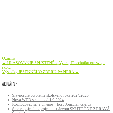
Oznamy
Post
←
HLASOVANIE SPUSTENÉ -,,Vyhraj IT techniku pre svoju
školu“
navigation
Výsledky JESENNÉHO ZBERU PAPIERA
→
Aktuálne
Slávnostné otvorenie školského roka 2024/2025
Nová WEB stránka od 1.9.2024
Rozhodovať sa je umenie – hosť Jonathan Giertly
Sme zapojení do projektu s názvom SKUTOČNE ZDRAVÁ