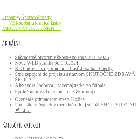
Oznamy
,
Športové triedy
Post
←
Veľkopôstna krabica lásky
MEGA VAJÍČKA v ŠKD
→
navigation
Aktuálne
Slávnostné otvorenie školského roka 2024/2025
Nová WEB stránka od 1.9.2024
Rozhodovať sa je umenie – hosť Jonathan Giertly
Sme zapojení do projektu s názvom SKUTOČNE ZDRAVÁ
ŠKOLA
Alexandra Joobová – vicemajsterka vo futbale
Spoločná brigáda dopadla na výbornú 👍
Ocenenie primátorom mesta Košice
Fantastický úspech v medzinárodnej súťaži ENGLISH STAR
🌟 🇬🇧
Kategórie aktualít