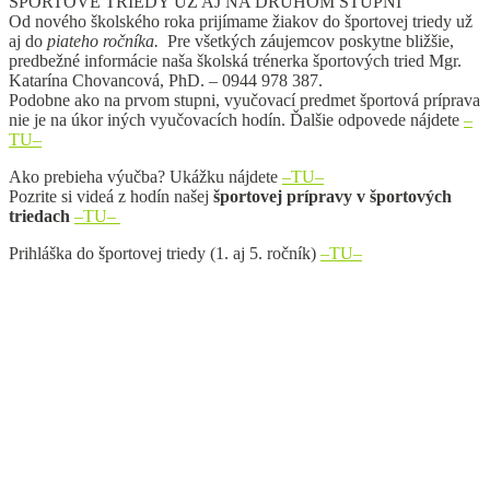
ŠPORTOVÉ TRIEDY UŽ AJ NA DRUHOM STUPNI
Od nového školského roka prijímame žiakov do športovej triedy už
aj do
piateho ročníka.
Pre všetkých záujemcov poskytne bližšie,
predbežné informácie naša školská trénerka športových tried Mgr.
Katarína Chovancová, PhD. – 0944 978 387.
Podobne ako na prvom stupni, vyučovací predmet športová príprava
nie je na úkor iných vyučovacích hodín. Ďalšie odpovede nájdete
–
TU–
Ako prebieha výučba? Ukážku nájdete
–TU–
Pozrite si videá z hodín našej
športovej prípravy v športových
triedach
–TU–
Prihláška do športovej triedy (1. aj 5. ročník)
–TU–