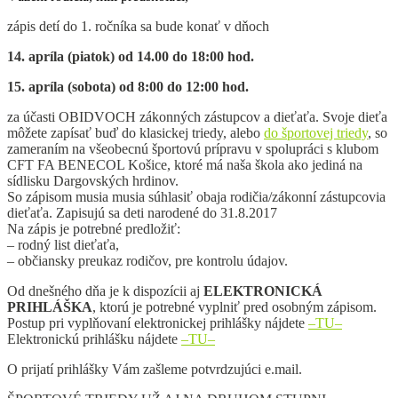
zápis detí do 1. ročníka sa bude konať v dňoch
14. apríla (piatok) od 14.00 do 18:00 hod.
15. apríla (sobota) od 8:00 do 12:00 hod.
za účasti OBIDVOCH zákonných zástupcov a dieťaťa. Svoje dieťa
môžete zapísať buď do klasickej triedy, alebo
do športovej triedy
, so
zameraním na všeobecnú športovú prípravu v spolupráci s klubom
CFT FA BENECOL Košice, ktoré má naša škola ako jediná na
sídlisku Dargovských hrdinov.
So zápisom musia musia súhlasiť obaja rodičia/zákonní zástupcovia
dieťaťa. Zapisujú sa deti narodené do 31.8.2017
Na zápis je potrebné predložiť:
– rodný list dieťaťa,
– občiansky preukaz rodičov, pre kontrolu údajov.
Od dnešného dňa je k dispozícii aj
ELEKTRONICKÁ
PRIHLÁŠKA
, ktorú je potrebné vyplniť pred osobným zápisom.
Postup pri vyplňovaní elektronickej prihlášky nájdete
–TU–
Elektronickú prihlášku nájdete
–TU–
O prijatí prihlášky Vám zašleme potvrdzujúci e.mail.