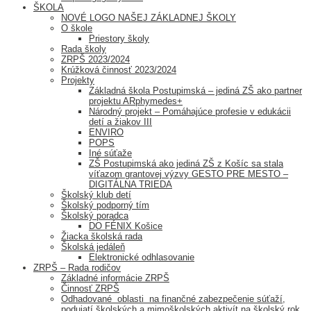
ŠKOLA
NOVÉ LOGO NAŠEJ ZÁKLADNEJ ŠKOLY
O škole
Priestory školy
Rada školy
ZRPŠ 2023/2024
Krúžková činnosť 2023/2024
Projekty
Základná škola Postupimská – jediná ZŠ ako partner
projektu ARphymedes+
Národný projekt – Pomáhajúce profesie v edukácii
detí a žiakov III
ENVIRO
POPS
Iné súťaže
ZŠ Postupimská ako jediná ZŠ z Košíc sa stala
víťazom grantovej výzvy GESTO PRE MESTO –
DIGITÁLNA TRIEDA
Školský klub detí
Školský podporný tím
Školský poradca
DO FÉNIX Košice
Žiacka školská rada
Školská jedáleň
Elektronické odhlasovanie
ZRPŠ – Rada rodičov
Základné informácie ZRPŠ
Činnosť ZRPŠ
Odhadované oblasti na finančné zabezpečenie súťaží,
podujatí školských a mimoškolských aktivít na školský rok