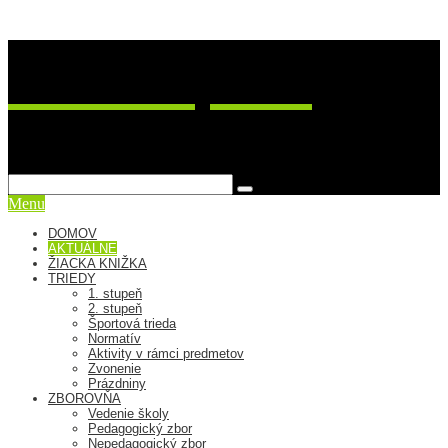
ZŠ Postupimská 37
sme viac ako škola
Menu
DOMOV
AKTUÁLNE
ŽIACKA KNIŽKA
TRIEDY
1. stupeň
2. stupeň
Športová trieda
Normatív
Aktivity v rámci predmetov
Zvonenie
Prázdniny
ZBOROVŇA
Vedenie školy
Pedagogický zbor
Nepedagogický zbor