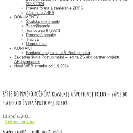
2023/2024
Právna forma a zameranie ZRPŠ
Zápisnice ZRPŠ
DOKUMENTY
Školské dokumenty
Zverejňovanie
Testovanie 9 (2024)
Pracovné ponuky
Tlačivá
Usmernenie
KONTAKT
Bankové spojenia – ZŠ Postupimská
Základná škola Postupimská – jediná ZŠ ako partner projektu
ARphymedes+
Nová WEB stránka od 1.9.2024
ZÁPIS DO PRVÉHO ROČNÍKA klasickej a športovej triedy + zápis do
piateho ročníka športovej triedy
10 apríla, 2023
|
Nekomentované
Vážení rodičia, milí predškoláci,