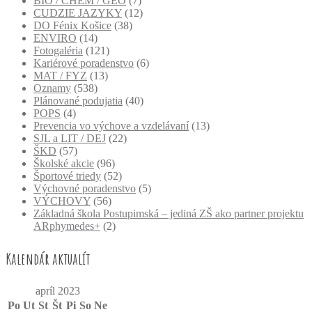
BIO / CHEM / GEO
(7)
CUDZIE JAZYKY
(12)
DO Fénix Košice
(38)
ENVIRO
(14)
Fotogaléria
(121)
Kariérové poradenstvo
(6)
MAT / FYZ
(13)
Oznamy
(538)
Plánované podujatia
(40)
POPS
(4)
Prevencia vo výchove a vzdelávaní
(13)
SJL a LIT / DEJ
(22)
ŠKD
(57)
Školské akcie
(96)
Športové triedy
(52)
Výchovné poradenstvo
(5)
VÝCHOVY
(56)
Základná škola Postupimská – jediná ZŠ ako partner projektu
ARphymedes+
(2)
Kalendár aktualít
apríl 2023
Po
Ut
St
Št
Pi
So
Ne