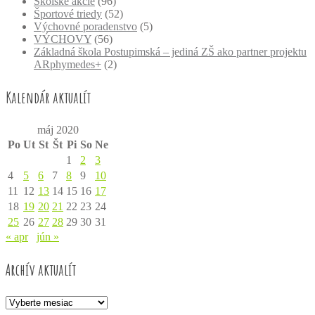
Školské akcie
(96)
Športové triedy
(52)
Výchovné poradenstvo
(5)
VÝCHOVY
(56)
Základná škola Postupimská – jediná ZŠ ako partner projektu
ARphymedes+
(2)
Kalendár aktualít
máj 2020
Po
Ut
St
Št
Pi
So
Ne
1
2
3
4
5
6
7
8
9
10
11
12
13
14
15
16
17
18
19
20
21
22
23
24
25
26
27
28
29
30
31
« apr
jún »
Archív aktualít
Archív
aktualít