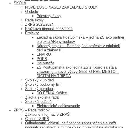
ŠKOLA
NOVÉ LOGO NAŠEJ ZÁKLADNEJ ŠKOLY
O škole
Priestory školy
Rada školy
ZRPŠ 2023/2024
Krúžková činnosť 2023/2024
Projekty
Základná škola Postupimská – jediná ZŠ ako partner
projektu ARphymedes+
Národný projekt – Pomáhajúce profesie v edukácii
detí a žiakov III
ENVIRO
POPS
Iné súťaže
ZŠ Postupimská ako jediná ZŠ z Košíc sa stala
víťazom grantovej výzvy GESTO PRE MESTO –
DIGITÁLNA TRIEDA
Školský klub detí
Školský podporný tím
Školský poradca
DO FÉNIX Košice
Žiacka školská rada
Školská jedáleň
Elektronické odhlasovanie
ZRPŠ – Rada rodičov
Základné informácie ZRPŠ
Činnosť ZRPŠ
Odhadované oblasti na finančné zabezpečenie súťaží,
podujatí školských a mimoškolských aktivít na školský rok