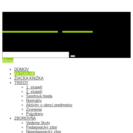
ZŠ Postupimská 37
sme viac ako škola
Menu
DOMOV
AKTUÁLNE
ŽIACKA KNIŽKA
TRIEDY
1. stupeň
2. stupeň
Športová trieda
Normatív
Aktivity v rámci predmetov
Zvonenie
Prázdniny
ZBOROVŇA
Vedenie školy
Pedagogický zbor
Nepedagogický zbor