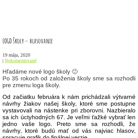
LOGO školy – hlasovanie
19 mája, 2020
|
Nekomentované
Hľadáme nové logo školy 🙂
Po 35 rokoch od založenia školy sme sa rozhodli
pre zmenu loga školy.
Od začiatku februára k nám prichádzali výtvarné
návrhy žiakov našej školy, ktoré sme postupne
vystavovali na nástenke pri zborovni. Nazbieralo
sa ich úctyhodných 67. Je veľmi ťažké vybrať len
jedno vaše logo. Preto sme sa rozhodli, že
návrhy, ktoré budú mať od vás najviac hlasov,
spracuje grafik do finálnej verzie.