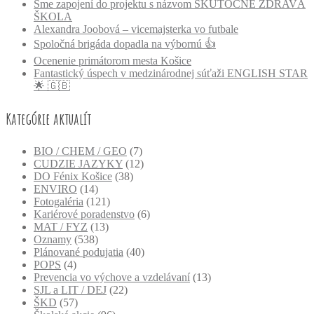
Sme zapojení do projektu s názvom SKUTOČNE ZDRAVÁ
ŠKOLA
Alexandra Joobová – vicemajsterka vo futbale
Spoločná brigáda dopadla na výbornú 👍
Ocenenie primátorom mesta Košice
Fantastický úspech v medzinárodnej súťaži ENGLISH STAR
🌟 🇬🇧
Kategórie aktualít
BIO / CHEM / GEO
(7)
CUDZIE JAZYKY
(12)
DO Fénix Košice
(38)
ENVIRO
(14)
Fotogaléria
(121)
Kariérové poradenstvo
(6)
MAT / FYZ
(13)
Oznamy
(538)
Plánované podujatia
(40)
POPS
(4)
Prevencia vo výchove a vzdelávaní
(13)
SJL a LIT / DEJ
(22)
ŠKD
(57)