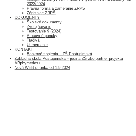
2023/2024
Právna forma a zameranie ZRPŠ
Zápisnice ZRPŠ
DOKUMENTY
Školské dokumenty
Zverejňovanie
Testovanie 9 (2024)
Pracovné ponuky
Tlačivá
Usmernenie
KONTAKT
Bankové spojenia – ZŠ Postupimská
Základná škola Postupimská – jediná ZŠ ako partner projektu
ARphymedes+
Nová WEB stránka od 1.9.2024