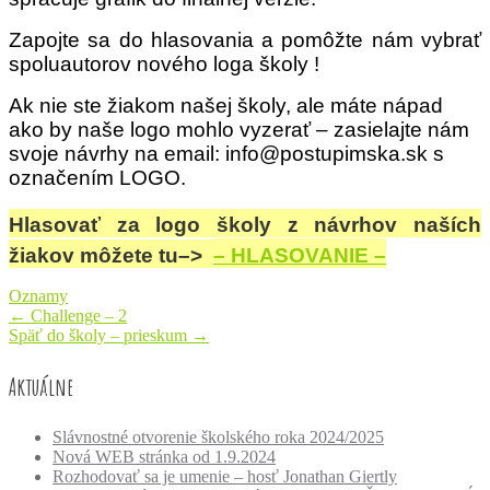
Zapojte sa do hlasovania a pomôžte nám vybrať
spoluautorov nového loga školy !
Ak nie ste žiakom našej školy, ale máte nápad
ako by naše logo mohlo vyzerať – zasielajte nám
svoje návrhy na email: info@postupimska.sk s
označením LOGO.
Hlasovať za logo školy z návrhov naších
žiakov môžete tu–>
– HLASOVANIE –
Oznamy
Post
←
Challenge – 2
Späť do školy – prieskum
→
navigation
Aktuálne
Slávnostné otvorenie školského roka 2024/2025
Nová WEB stránka od 1.9.2024
Rozhodovať sa je umenie – hosť Jonathan Giertly